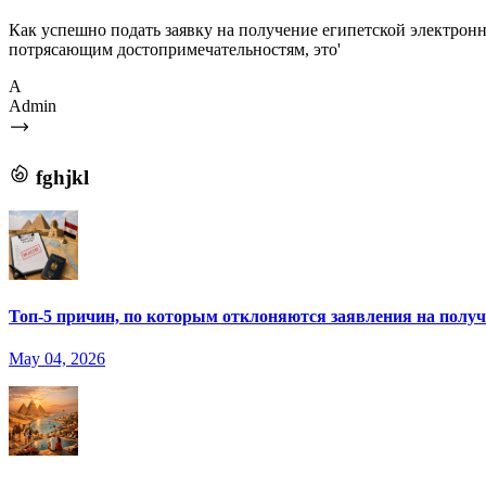
Как успешно подать заявку на получение египетской электронн
потрясающим достопримечательностям, это'
A
Admin
fghjkl
Топ-5 причин, по которым отклоняются заявления на получе
May 04, 2026