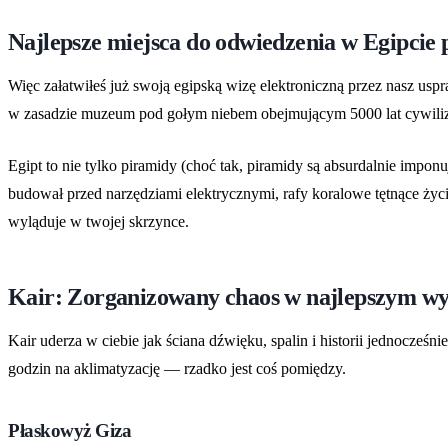
Najlepsze miejsca do odwiedzenia w Egipcie 
Więc załatwiłeś już swoją egipską wizę elektroniczną przez nasz us
w zasadzie muzeum pod gołym niebem obejmującym 5000 lat cywilizac
Egipt to nie tylko piramidy (choć tak, piramidy są absurdalnie imponu
budował przed narzędziami elektrycznymi, rafy koralowe tętnące życi
wyląduje w twojej skrzynce.
Kair: Zorganizowany chaos w najlepszym w
Kair uderza w ciebie jak ściana dźwięku, spalin i historii jednocześ
godzin na aklimatyzację — rzadko jest coś pomiędzy.
Płaskowyż Giza