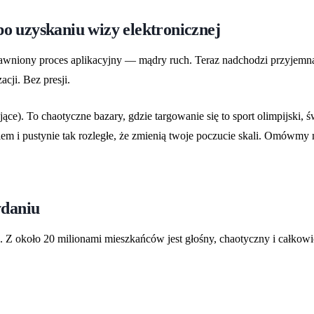
po uzyskaniu wizy elektronicznej
prawniony proces aplikacyjny — mądry ruch. Teraz nadchodzi przyjemna
ji. Bez presji.
jące). To chaotyczne bazary, gdzie targowanie się to sport olimpijski, 
em i pustynie tak rozległe, że zmienią twoje poczucie skali. Omówmy m
ydaniu
nie. Z około 20 milionami mieszkańców jest głośny, chaotyczny i całkow