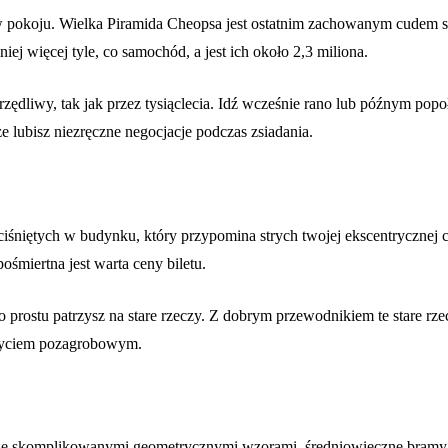
pokoju. Wielka Piramida Cheopsa jest ostatnim zachowanym cudem staro
j więcej tyle, co samochód, a jest ich około 2,3 miliona.
zędliwy, tak jak przez tysiąclecia. Idź wcześnie rano lub późnym popo
 lubisz niezręczne negocjacje podczas zsiadania.
ściśniętych w budynku, który przypomina strych twojej ekscentrycznej 
śmiertna jest warta ceny biletu.
prostu patrzysz na stare rzeczy. Z dobrym przewodnikiem te stare rzec
n życiem pozagrobowym.
 ze skomplikowanymi geometrycznymi wzorami, średniowieczne bramy i