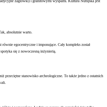
(tradycyjne żaglówki) i granitowymi wyspami. Kultura Nubijska jest
ak, absolutnie warto.
st równie egocentryczne i imponujące. Cały kompleks został
 spotyka się z nowoczesną inżynierią.
niż przeciętne stanowisko archeologiczne. To także jedno z ostatnich
ali.