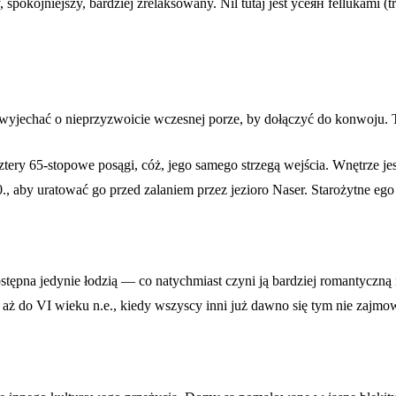
 spokojniejszy, bardziej zrelaksowany. Nil tutaj jest усеян fellukami 
 wyjechać o nieprzyzwoicie wczesnej porze, by dołączyć do konwoju. T
tery 65-stopowe posągi, cóż, jego samego strzegą wejścia. Wnętrze je
0., aby uratować go przed zalaniem przez jezioro Naser. Starożytne ego
ostępna jedynie łodzią — co natychmiast czyni ją bardziej romantyczną 
ę aż do VI wieku n.e., kiedy wszyscy inni już dawno się tym nie zajmow