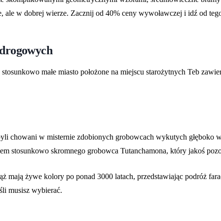
we, ale w dobrej wierze. Zacznij od 40% ceny wywoławczej i idź od teg
ł drogowych
To stosunkowo małe miasto położone na miejscu starożytnych Teb zawie
byli chowani w misternie zdobionych grobowcach wykutych głęboko w s
kiem stosunkowo skromnego grobowca Tutanchamona, który jakoś pozos
mają żywe kolory po ponad 3000 latach, przedstawiając podróż faraona
śli musisz wybierać.