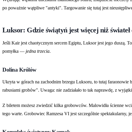
po poważnie wątpliwe "antyki". Targowanie się tutaj jest nieustępli
Luksor: Gdzie świątyń jest więcej niż świate
Jeśli Kair jest chaotycznym sercem Egiptu, Luksor jest jego duszą. 
pomyłka —
jedna trzecia
.
Dolina Królów
Ukryta w górach na zachodnim brzegu Luksoru, to tutaj faraonowie 
rabusiami grobów". Uwaga: nie zadziałało to tak naprawdę, z wyjąt
Z biletem możesz zwiedzić kilka grobowców. Malowidła ścienne wciąż 
tego warte. Grobowiec Ramzesa VI jest szczególnie spektakularny, je
Kompleks świątynny Karnak