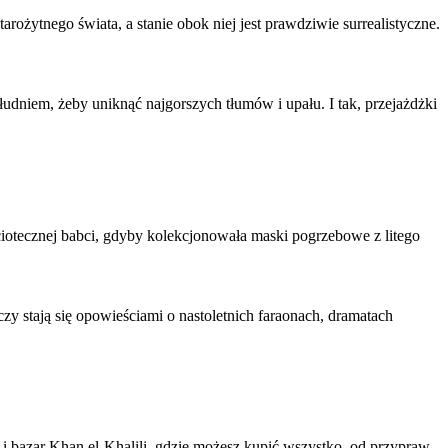
żytnego świata, a stanie obok niej jest prawdziwie surrealistyczne.
łudniem, żeby uniknąć najgorszych tłumów i upału. I tak, przejażdżki
ciotecznej babci, gdyby kolekcjonowała maski pogrzebowe z litego
zy stają się opowieściami o nastoletnich faraonach, dramatach
 bazar Khan el-Khalili, gdzie możesz kupić wszystko, od przypraw