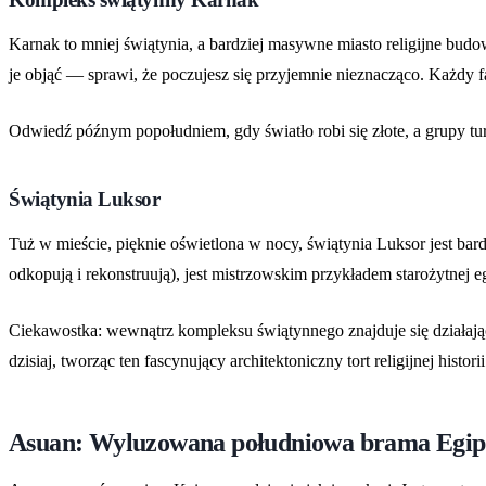
Karnak to mniej świątynia, a bardziej masywne miasto religijne budo
je objąć — sprawi, że poczujesz się przyjemnie nieznacząco. Każdy fa
Odwiedź późnym popołudniem, gdy światło robi się złote, a grupy turys
Świątynia Luksor
Tuż w mieście, pięknie oświetlona w nocy, świątynia Luksor jest bar
odkopują i rekonstruują), jest mistrzowskim przykładem starożytnej eg
Ciekawostka: wewnątrz kompleksu świątynnego znajduje się działając
dzisiaj, tworząc ten fascynujący architektoniczny tort religijnej historii
Asuan: Wyluzowana południowa brama Egip