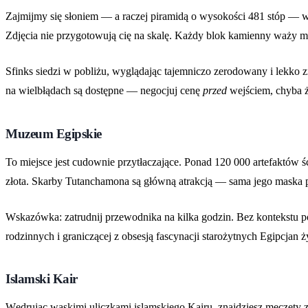
Zajmijmy się słoniem — a raczej piramidą o wysokości 481 stóp — w 
Zdjęcia nie przygotowują cię na skalę. Każdy blok kamienny waży mnie
Sfinks siedzi w pobliżu, wyglądając tajemniczo zerodowany i lekko zr
na wielbłądach są dostępne — negocjuj cenę
przed
wejściem, chyba że
Muzeum Egipskie
To miejsce jest cudownie przytłaczające. Ponad 120 000 artefaktów 
złota. Skarby Tutanchamona są główną atrakcją — sama jego maska po
Wskazówka: zatrudnij przewodnika na kilka godzin. Bez kontekstu po 
rodzinnych i graniczącej z obsesją fascynacji starożytnych Egipcja
Islamski Kair
Wędrując wąskimi uliczkami islamskiego Kairu, znajdziesz meczety