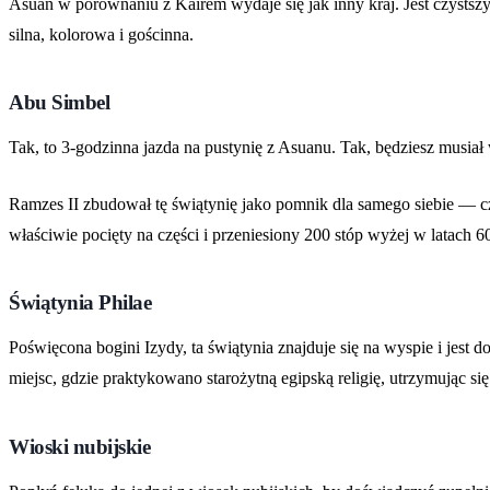
Asuan w porównaniu z Kairem wydaje się jak inny kraj. Jest czystszy,
silna, kolorowa i gościnna.
Abu Simbel
Tak, to 3-godzinna jazda na pustynię z Asuanu. Tak, będziesz musiał
Ramzes II zbudował tę świątynię jako pomnik dla samego siebie — cz
właściwie pocięty na części i przeniesiony 200 stóp wyżej w latach 6
Świątynia Philae
Poświęcona bogini Izydy, ta świątynia znajduje się na wyspie i jest d
miejsc, gdzie praktykowano starożytną egipską religię, utrzymując si
Wioski nubijskie