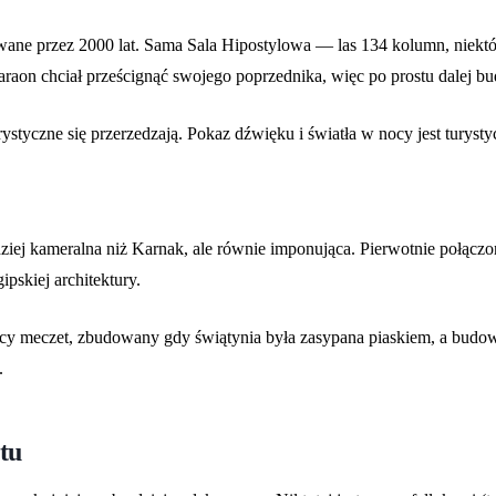
wane przez 2000 lat. Sama Sala Hipostylowa — las 134 kolumn, niektóre
raon chciał prześcignąć swojego poprzednika, więc po prostu dalej budo
tyczne się przerzedzają. Pokaz dźwięku i światła w nocy jest turystyczn
dziej kameralna niż Karnak, ale równie imponująca. Pierwotnie połącz
ipskiej architektury.
y meczet, zbudowany gdy świątynia była zasypana piaskiem, a budowni
.
tu