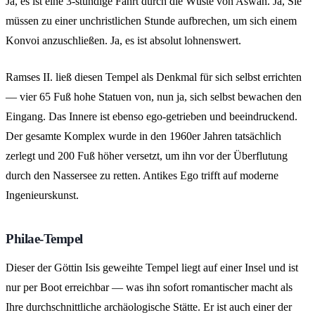
Ja, es ist eine 3-stündige Fahrt durch die Wüste von Aswan. Ja, Sie
müssen zu einer unchristlichen Stunde aufbrechen, um sich einem
Konvoi anzuschließen. Ja, es ist absolut lohnenswert.
Ramses II. ließ diesen Tempel als Denkmal für sich selbst errichten
— vier 65 Fuß hohe Statuen von, nun ja, sich selbst bewachen den
Eingang. Das Innere ist ebenso ego-getrieben und beeindruckend.
Der gesamte Komplex wurde in den 1960er Jahren tatsächlich
zerlegt und 200 Fuß höher versetzt, um ihn vor der Überflutung
durch den Nassersee zu retten. Antikes Ego trifft auf moderne
Ingenieurskunst.
Philae-Tempel
Dieser der Göttin Isis geweihte Tempel liegt auf einer Insel und ist
nur per Boot erreichbar — was ihn sofort romantischer macht als
Ihre durchschnittliche archäologische Stätte. Er ist auch einer der