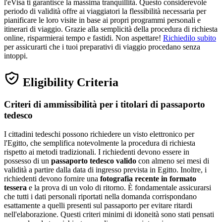
l'eVisa ti garantisce la massima tranquillità. Questo considerevole
periodo di validità offre ai viaggiatori la flessibilità necessaria per
pianificare le loro visite in base ai propri programmi personali e
itinerari di viaggio. Grazie alla semplicità della procedura di richiesta
online, risparmierai tempo e fastidi. Non aspettare!
Richiedilo subito
per assicurarti che i tuoi preparativi di viaggio procedano senza
intoppi.
Eligibility Criteria
Criteri di ammissibilità per i titolari di passaporto
tedesco
I cittadini tedeschi possono richiedere un visto elettronico per
l'Egitto, che semplifica notevolmente la procedura di richiesta
rispetto ai metodi tradizionali. I richiedenti devono essere in
possesso di un
passaporto tedesco valido
con almeno sei mesi di
validità a partire dalla data di ingresso prevista in Egitto. Inoltre, i
richiedenti devono fornire una
fotografia recente in formato
tessera
e la prova di un volo di ritorno. È fondamentale assicurarsi
che tutti i dati personali riportati nella domanda corrispondano
esattamente a quelli presenti sul passaporto per evitare ritardi
nell'elaborazione. Questi criteri minimi di idoneità sono stati pensati