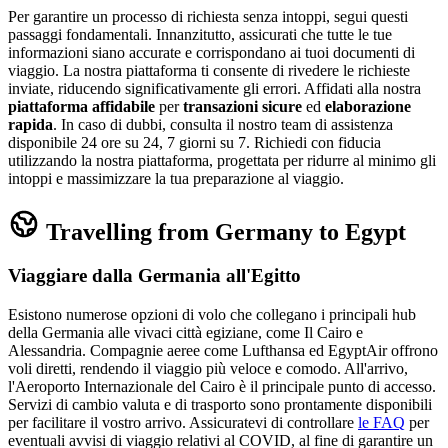
Per garantire un processo di richiesta senza intoppi, segui questi
passaggi fondamentali. Innanzitutto, assicurati che tutte le tue
informazioni siano accurate e corrispondano ai tuoi documenti di
viaggio. La nostra piattaforma ti consente di rivedere le richieste
inviate, riducendo significativamente gli errori. Affidati alla nostra
piattaforma affidabile
per
transazioni sicure
ed
elaborazione
rapida
. In caso di dubbi, consulta il nostro team di assistenza
disponibile 24 ore su 24, 7 giorni su 7. Richiedi con fiducia
utilizzando la nostra piattaforma, progettata per ridurre al minimo gli
intoppi e massimizzare la tua preparazione al viaggio.
Travelling from Germany to Egypt
Viaggiare dalla Germania all'Egitto
Esistono numerose opzioni di volo che collegano i principali hub
della Germania alle vivaci città egiziane, come Il Cairo e
Alessandria. Compagnie aeree come Lufthansa ed EgyptAir offrono
voli diretti, rendendo il viaggio più veloce e comodo. All'arrivo,
l'Aeroporto Internazionale del Cairo è il principale punto di accesso.
Servizi di cambio valuta e di trasporto sono prontamente disponibili
per facilitare il vostro arrivo. Assicuratevi di controllare
le FAQ
per
eventuali avvisi di viaggio relativi al COVID, al fine di garantire un