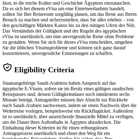
lässt, in die reiche Kultur und Geschichte Ägyptens einzutauchen.
Da es sich bei diesem eVisa um eine Einreiseerlaubnis handelt,
sollten Sie Ihre Reiseroute sorgfältig planen, um das Beste aus Ihrem
Besuch zu machen und sicherzustellen, dass Sie alles erleben – von
den geschäftigen Märkten Kairos bis zu den ruhigen Ufern des Nils.
Das Verständnis der Gültigkeit und der Regeln des ägyptischen
eVisa ist unerlässlich, um eine unvergessliche Reise ohne Probleme
zu gestalten. Wenn Sie sich für dieses eVisa entscheiden, umgehen
Sie die üblichen Visumsprobleme und können sich ganz darauf
konzentrieren, unvergessliche Erinnerungen zu schaffen.
Eligibility Criteria
Staatsangehörige Saudi-Arabiens haben Anspruch auf das
ägyptische E-Visum, sofern sie im Besitz eines gültigen saudischen
Reisepasses sind, dessen Gültigkeitsdauer noch mindestens sechs
Monate beträgt. Antragsteller müssen ihre Absicht zur Rückkehr
nach Saudi-Arabien nachweisen, indem sie einen Nachweis über die
Weiterreise vorlegen, beispielsweise ein Rückflugticket. Außerdem
ist es unerlässlich, über ausreichende finanzielle Mittel zu verfügen,
um die Dauer ihres Aufenthalts in Ägypten abzudecken. Die
Einhaltung dieser Kriterien ist für einen reibungslosen
Antragsprozess unerlässlich und ebnet den Weg für ein
bereicherndes Reiseerlebnis. Stellen Sie sicher, dass Ihre