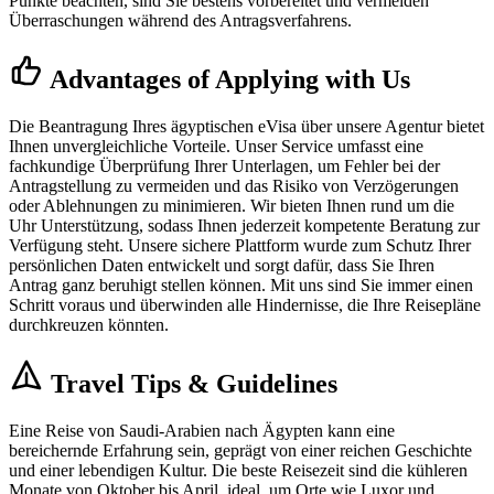
Punkte beachten, sind Sie bestens vorbereitet und vermeiden
Überraschungen während des Antragsverfahrens.
Advantages of Applying with Us
Die Beantragung Ihres ägyptischen eVisa über unsere Agentur bietet
Ihnen unvergleichliche Vorteile. Unser Service umfasst eine
fachkundige Überprüfung Ihrer Unterlagen, um Fehler bei der
Antragstellung zu vermeiden und das Risiko von Verzögerungen
oder Ablehnungen zu minimieren. Wir bieten Ihnen rund um die
Uhr Unterstützung, sodass Ihnen jederzeit kompetente Beratung zur
Verfügung steht. Unsere sichere Plattform wurde zum Schutz Ihrer
persönlichen Daten entwickelt und sorgt dafür, dass Sie Ihren
Antrag ganz beruhigt stellen können. Mit uns sind Sie immer einen
Schritt voraus und überwinden alle Hindernisse, die Ihre Reisepläne
durchkreuzen könnten.
Travel Tips & Guidelines
Eine Reise von Saudi-Arabien nach Ägypten kann eine
bereichernde Erfahrung sein, geprägt von einer reichen Geschichte
und einer lebendigen Kultur. Die beste Reisezeit sind die kühleren
Monate von Oktober bis April, ideal, um Orte wie Luxor und