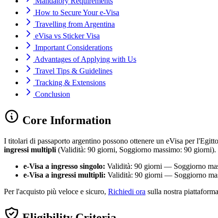
Mandatory Requirements
How to Secure Your e-Visa
Travelling from Argentina
eVisa vs Sticker Visa
Important Considerations
Advantages of Applying with Us
Travel Tips & Guidelines
Tracking & Extensions
Conclusion
Core Information
I titolari di passaporto argentino possono ottenere un eVisa per l'Egitt
ingressi multipli
(Validità: 90 giorni, Soggiorno massimo: 90 giorni). L
e-Visa a ingresso singolo:
Validità: 90 giorni — Soggiorno mas
e-Visa a ingressi multipli:
Validità: 90 giorni — Soggiorno mas
Per l'acquisto più veloce e sicuro,
Richiedi ora
sulla nostra piattaform
Eligibility Criteria