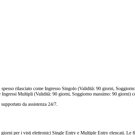
ri; spesso rilasciato come Ingresso Singolo (Validità: 90 giorni, Soggio
 Ingressi Multipli (Validità: 90 giorni, Soggiorno massimo: 90 giorni) 
 supportato da assistenza 24/7.
7 giorni per i visti elettronici Single Entry e Multiple Entry elencati. Le