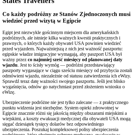
States Travellers
Co każdy podróżny ze Stanów Zjednoczonych musi
wiedzieć przed wizytą w Egipcie
Egipt jest niezwykle gościnnym miejscem dla amerykańskich
podróżnych, ale istnieje kilka ważnych kwestii praktycznych i
prawnych, o których każdy obywatel USA powinien wiedzieć
przed wyjazdem. Najważniejszą z nich jest ważność paszportu:
egipskie władze imigracyjne wymagają, aby paszport USA był
ważny przez
co najmniej sześć miesięcy od planowanej daty
wjazdu
. Jest to ścisły wymóg — podróżni przedstawiający
paszporty wygasające w ciągu sześciu miesięcy od przybycia zostali
odmówieni wjazdu, niezależnie od statusu zatwierdzenia ich eWizy.
Sprawdź teraz datę ważności swojego paszportu. Jeśli jest blisko
wygaśnięcia, odnów go natychmiast przed złożeniem wniosku o
eWizę.
Ubezpieczenie podróżne nie jest tylko zalecane — z praktycznego
punktu widzenia jest niezbędne. System opieki zdrowotnej w
Egipcie znacznie różni się jakością między obszarami miejskimi a
wiejskimi, a koszty ewakuacji medycznej dla obywateli USA mogą
sięgać dziesiątek tysięcy dolarów bez odpowiedniego
ubezpieczenia. Poszukaj kompleksowej polisy ubezpieczenia
podróżnego, która obejmuje ochronę medyczną, ewakuację w