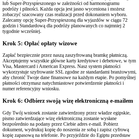
lub Super-Przyspieszonego w zależności od harmonogramu
podróży i pilności. Każda opcja jest jasno wyceniona i możesz
zobaczyć szacowany czas realizacji przed dokonaniem wyboru.
Zalecamy opcję Super-Przyspieszoną dla wyjazdów w ciągu 72
godzin i Standardową dla podróży planowanych co najmniej 2
tygodnie wcześniej.
Krok 5: Opłać opłaty wizowe
Zapłać bezpiecznie przez naszą zaszyfrowaną bramkę płatniczą.
Akceptujemy wszystkie główne karty kredytowe i debetowe, w tym
Visa, Mastercard i American Express. Nasz system płatności
wykorzystuje szyfrowanie SSL zgodne ze standardami branżowymi,
aby chronić Twoje dane finansowe na każdym etapie. Po pomyślnej
płatności otrzymasz natychmiastowe potwierdzenie płatności i
numer referencyjny wniosku.
Krok 6: Odbierz swoją wizę elektroniczną e-mailem
Gdy Twój wniosek zostanie zatwierdzony przez władze egipskie,
pismo zatwierdzające wizę elektroniczną zostanie wysłane
bezpośrednio na podany przez Ciebie adres e-mail. Pobierz
dokument, wydrukuj kopię do noszenia ze sobą i zapisz cyfrową
kopię zapasową na telefonie. Po przyjeździe do Egiptu przedstaw