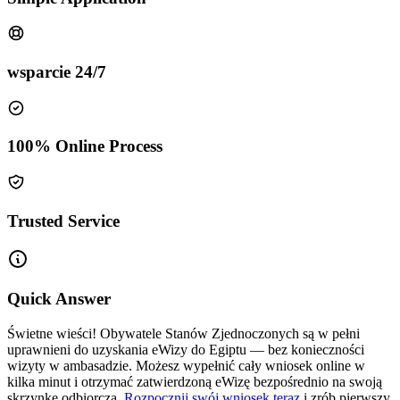
wsparcie 24/7
100% Online Process
Trusted Service
Quick Answer
Świetne wieści! Obywatele Stanów Zjednoczonych są w pełni
uprawnieni do uzyskania eWizy do Egiptu — bez konieczności
wizyty w ambasadzie. Możesz wypełnić cały wniosek online w
kilka minut i otrzymać zatwierdzoną eWizę bezpośrednio na swoją
skrzynkę odbiorczą.
Rozpocznij swój wniosek teraz
i zrób pierwszy