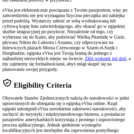
eVisa jest elektronicznie powiązana z Twoim paszportem, więc po
zatwierdzeniu nie jest wymagana fizyczna pieczątka ani naklejka
przed podróżą. Wystarczy zabrać ze sobą wydrukowaną lub
cyfrową kopię listu zatwierdzającego, aby okazać go w egipskiej
służbie imigracyjnej po przylocie. Niezależnie od tego, czy
wybierasz się do Kairu, aby podziwiać Wielką Piramidę w Gizie,
pływasz Nilem do Luksoru i Asuanu, czy odpoczywasz na
dziewiczych plażach Morza Czerwonego w Szarm el-Szejk i
Hurghadzie, egipska eVisa jest Twoją bramą do jednego z
najbardziej niezwykłych miejsc na świecie.
Złóż wniosek już dziś
, a
my zajmiemy się formalnościami, abyś mógł skupić się na
planowaniu swojej przygody.
Eligibility Criteria
Obywatele Stanów Zjednoczonych należą do narodowości w pełni
uprawnionych do ubiegania się o egipską eVisa online. Rząd
egipski udostępnił eVisa szerokiemu zakresowi narodowości, aby
zachęcić do turystyki i międzynarodowego biznesu, a posiadacze
paszportów amerykańskich korzystają z prostego i usprawionego
procesu aplikacyjnego. Jednak spełnienie wymogów
kwalifikacyjnych jest niezbędne dla zapewnienia pomyślnego