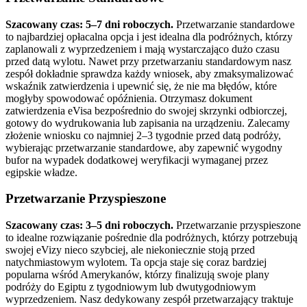
Szacowany czas: 5–7 dni roboczych.
Przetwarzanie standardowe
to najbardziej opłacalna opcja i jest idealna dla podróżnych, którzy
zaplanowali z wyprzedzeniem i mają wystarczająco dużo czasu
przed datą wylotu. Nawet przy przetwarzaniu standardowym nasz
zespół dokładnie sprawdza każdy wniosek, aby zmaksymalizować
wskaźnik zatwierdzenia i upewnić się, że nie ma błędów, które
mogłyby spowodować opóźnienia. Otrzymasz dokument
zatwierdzenia eVisa bezpośrednio do swojej skrzynki odbiorczej,
gotowy do wydrukowania lub zapisania na urządzeniu. Zalecamy
złożenie wniosku co najmniej 2–3 tygodnie przed datą podróży,
wybierając przetwarzanie standardowe, aby zapewnić wygodny
bufor na wypadek dodatkowej weryfikacji wymaganej przez
egipskie władze.
Przetwarzanie Przyspieszone
Szacowany czas: 3–5 dni roboczych.
Przetwarzanie przyspieszone
to idealne rozwiązanie pośrednie dla podróżnych, którzy potrzebują
swojej eVizy nieco szybciej, ale niekoniecznie stoją przed
natychmiastowym wylotem. Ta opcja staje się coraz bardziej
popularna wśród Amerykanów, którzy finalizują swoje plany
podróży do Egiptu z tygodniowym lub dwutygodniowym
wyprzedzeniem. Nasz dedykowany zespół przetwarzający traktuje