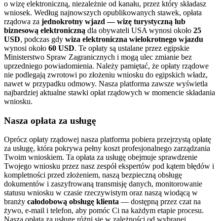
o wizę elektroniczną, niezależnie od kanału, przez który składasz
wniosek. Według najnowszych opublikowanych stawek, opłata
rządowa za
jednokrotny wjazd — wizę turystyczną lub
biznesową elektroniczną
dla obywateli USA wynosi około
25
USD
, podczas gdy
wiza elektroniczna wielokrotnego wjazdu
wynosi około
60 USD
. Te opłaty są ustalane przez egipskie
Ministerstwo Spraw Zagranicznych i mogą ulec zmianie bez
uprzedniego powiadomienia. Należy pamiętać, że opłaty rządowe
nie podlegają zwrotowi po złożeniu wniosku do egipskich władz,
nawet w przypadku odmowy. Nasza platforma zawsze wyświetla
najbardziej aktualne stawki opłat rządowych w momencie składania
wniosku.
Nasza opłata za usługę
Oprócz opłaty rządowej nasza platforma pobiera przejrzystą opłatę
za usługę, która pokrywa pełny koszt profesjonalnego zarządzania
Twoim wnioskiem. Ta opłata za usługę obejmuje sprawdzenie
Twojego wniosku przez nasz zespół ekspertów pod kątem błędów i
kompletności przed złożeniem, naszą bezpieczną obsługę
dokumentów i zaszyfrowaną transmisję danych, monitorowanie
statusu wniosku w czasie rzeczywistym oraz naszą wiodącą w
branży
całodobową obsługę klienta
— dostępną przez czat na
żywo, e-mail i telefon, aby pomóc Ci na każdym etapie procesu.
Nasza opłata za usługę różni się w zależności od wybranej