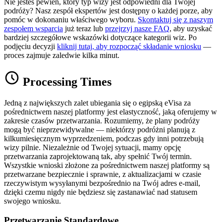
Nie jesteś pewien, który typ wizy jest odpowiedni dla Twojej
podróży? Nasz zespół ekspertów jest dostępny o każdej porze, aby
pomóc w dokonaniu właściwego wyboru.
Skontaktuj się z naszym
zespołem wsparcia
już teraz lub
przejrzyj nasze FAQ
, aby uzyskać
bardziej szczegółowe wskazówki dotyczące kategorii wiz. Po
podjęciu decyzji
kliknij tutaj, aby rozpocząć składanie wniosku
—
proces zajmuje zaledwie kilka minut.
Processing Times
Jedną z największych zalet ubiegania się o egipską eVisa za
pośrednictwem naszej platformy jest elastyczność, jaką oferujemy w
zakresie czasów przetwarzania. Rozumiemy, że plany podróży
mogą być nieprzewidywalne — niektórzy podróżni planują z
kilkumiesięcznym wyprzedzeniem, podczas gdy inni potrzebują
wizy pilnie. Niezależnie od Twojej sytuacji, mamy opcję
przetwarzania zaprojektowaną tak, aby spełnić Twój termin.
Wszystkie wnioski złożone za pośrednictwem naszej platformy są
przetwarzane bezpiecznie i sprawnie, z aktualizacjami w czasie
rzeczywistym wysyłanymi bezpośrednio na Twój adres e-mail,
dzięki czemu nigdy nie będziesz się zastanawiać nad statusem
swojego wniosku.
Przetwarzanie Standardowe