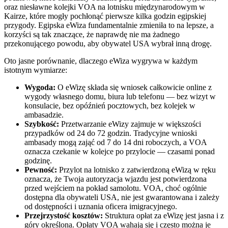
oraz niesławne kolejki VOA na lotnisku międzynarodowym w
Kairze, które mogły pochłonąć pierwsze kilka godzin egipskiej
przygody. Egipska eWiza fundamentalnie zmieniła to na lepsze, a
korzyści są tak znaczące, że naprawdę nie ma żadnego
przekonującego powodu, aby obywatel USA wybrał inną drogę.
Oto jasne porównanie, dlaczego eWiza wygrywa w każdym
istotnym wymiarze:
Wygoda:
O eWizę składa się wniosek całkowicie online z
wygody własnego domu, biura lub telefonu — bez wizyt w
konsulacie, bez opóźnień pocztowych, bez kolejek w
ambasadzie.
Szybkość:
Przetwarzanie eWizy zajmuje w większości
przypadków od 24 do 72 godzin. Tradycyjne wnioski
ambasady mogą zająć od 7 do 14 dni roboczych, a VOA
oznacza czekanie w kolejce po przylocie — czasami ponad
godzinę.
Pewność:
Przylot na lotnisko z zatwierdzoną eWizą w ręku
oznacza, że Twoja autoryzacja wjazdu jest potwierdzona
przed wejściem na pokład samolotu. VOA, choć ogólnie
dostępna dla obywateli USA, nie jest gwarantowana i zależy
od dostępności i uznania oficera imigracyjnego.
Przejrzystość kosztów:
Struktura opłat za eWizę jest jasna i z
góry określona. Opłaty VOA wahają się i często można je