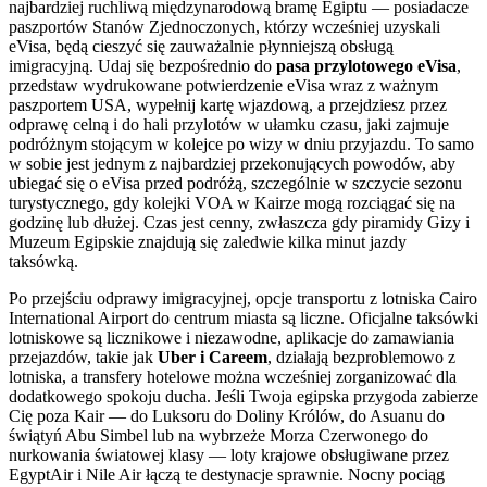
najbardziej ruchliwą międzynarodową bramę Egiptu — posiadacze
paszportów Stanów Zjednoczonych, którzy wcześniej uzyskali
eVisa, będą cieszyć się zauważalnie płynniejszą obsługą
imigracyjną. Udaj się bezpośrednio do
pasa przylotowego eVisa
,
przedstaw wydrukowane potwierdzenie eVisa wraz z ważnym
paszportem USA, wypełnij kartę wjazdową, a przejdziesz przez
odprawę celną i do hali przylotów w ułamku czasu, jaki zajmuje
podróżnym stojącym w kolejce po wizy w dniu przyjazdu. To samo
w sobie jest jednym z najbardziej przekonujących powodów, aby
ubiegać się o eVisa przed podróżą, szczególnie w szczycie sezonu
turystycznego, gdy kolejki VOA w Kairze mogą rozciągać się na
godzinę lub dłużej. Czas jest cenny, zwłaszcza gdy piramidy Gizy i
Muzeum Egipskie znajdują się zaledwie kilka minut jazdy
taksówką.
Po przejściu odprawy imigracyjnej, opcje transportu z lotniska Cairo
International Airport do centrum miasta są liczne. Oficjalne taksówki
lotniskowe są licznikowe i niezawodne, aplikacje do zamawiania
przejazdów, takie jak
Uber i Careem
, działają bezproblemowo z
lotniska, a transfery hotelowe można wcześniej zorganizować dla
dodatkowego spokoju ducha. Jeśli Twoja egipska przygoda zabierze
Cię poza Kair — do Luksoru do Doliny Królów, do Asuanu do
świątyń Abu Simbel lub na wybrzeże Morza Czerwonego do
nurkowania światowej klasy — loty krajowe obsługiwane przez
EgyptAir i Nile Air łączą te destynacje sprawnie. Nocny pociąg