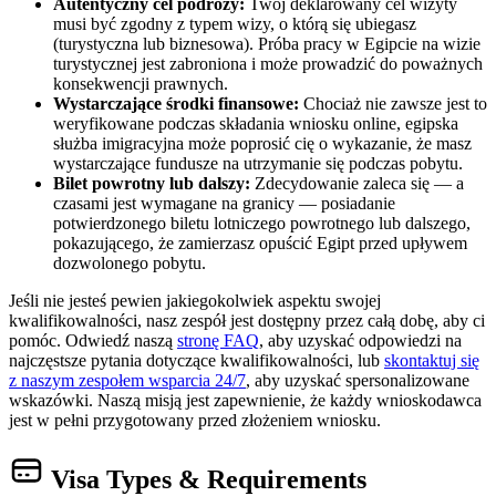
Autentyczny cel podróży:
Twój deklarowany cel wizyty
musi być zgodny z typem wizy, o którą się ubiegasz
(turystyczna lub biznesowa). Próba pracy w Egipcie na wizie
turystycznej jest zabroniona i może prowadzić do poważnych
konsekwencji prawnych.
Wystarczające środki finansowe:
Chociaż nie zawsze jest to
weryfikowane podczas składania wniosku online, egipska
służba imigracyjna może poprosić cię o wykazanie, że masz
wystarczające fundusze na utrzymanie się podczas pobytu.
Bilet powrotny lub dalszy:
Zdecydowanie zaleca się — a
czasami jest wymagane na granicy — posiadanie
potwierdzonego biletu lotniczego powrotnego lub dalszego,
pokazującego, że zamierzasz opuścić Egipt przed upływem
dozwolonego pobytu.
Jeśli nie jesteś pewien jakiegokolwiek aspektu swojej
kwalifikowalności, nasz zespół jest dostępny przez całą dobę, aby ci
pomóc. Odwiedź naszą
stronę FAQ
, aby uzyskać odpowiedzi na
najczęstsze pytania dotyczące kwalifikowalności, lub
skontaktuj się
z naszym zespołem wsparcia 24/7
, aby uzyskać spersonalizowane
wskazówki. Naszą misją jest zapewnienie, że każdy wnioskodawca
jest w pełni przygotowany przed złożeniem wniosku.
Visa Types & Requirements