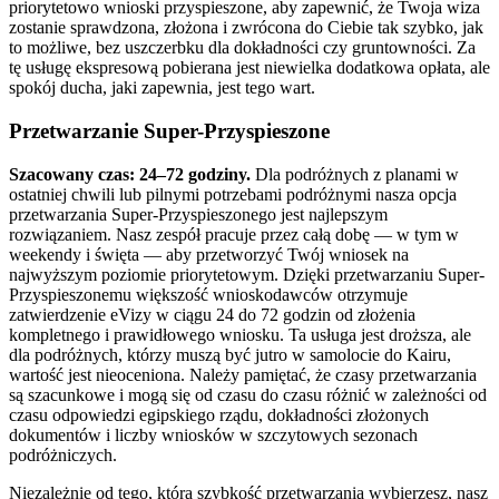
priorytetowo wnioski przyspieszone, aby zapewnić, że Twoja wiza
zostanie sprawdzona, złożona i zwrócona do Ciebie tak szybko, jak
to możliwe, bez uszczerbku dla dokładności czy gruntowności. Za
tę usługę ekspresową pobierana jest niewielka dodatkowa opłata, ale
spokój ducha, jaki zapewnia, jest tego wart.
Przetwarzanie Super-Przyspieszone
Szacowany czas: 24–72 godziny.
Dla podróżnych z planami w
ostatniej chwili lub pilnymi potrzebami podróżnymi nasza opcja
przetwarzania Super-Przyspieszonego jest najlepszym
rozwiązaniem. Nasz zespół pracuje przez całą dobę — w tym w
weekendy i święta — aby przetworzyć Twój wniosek na
najwyższym poziomie priorytetowym. Dzięki przetwarzaniu Super-
Przyspieszonemu większość wnioskodawców otrzymuje
zatwierdzenie eVizy w ciągu 24 do 72 godzin od złożenia
kompletnego i prawidłowego wniosku. Ta usługa jest droższa, ale
dla podróżnych, którzy muszą być jutro w samolocie do Kairu,
wartość jest nieoceniona. Należy pamiętać, że czasy przetwarzania
są szacunkowe i mogą się od czasu do czasu różnić w zależności od
czasu odpowiedzi egipskiego rządu, dokładności złożonych
dokumentów i liczby wniosków w szczytowych sezonach
podróżniczych.
Niezależnie od tego, którą szybkość przetwarzania wybierzesz, nasz