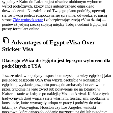
sypialny z Kairu do Luksoru jest również ulubionym wyborem
wśród podróżnych, którzy chcą autentycznego egipskiego
doświadczenia. Niezależnie od Twojego planu podróży, upewnij
się, że Twoja podróż rozpoczyna się sprawnie, odwiedzając naszą
stronę
Złóż wniosek teraz
i zabezpieczając swoją eVisa dzisiaj —
ponieważ jedyną rzeczą stojącą między Tobą a cudami Egiptu jest
prosty formularz online.
Advantages of Egypt eVisa Over
Sticker Visa
Dlaczego eWiza do Egiptu jest lepszym wyborem dla
podróżnych z USA
Jeszcze niedawno jedynym sposobem uzyskania wizy egipskiej jako
posiadacz paszportu USA była wizyta osobiście w konsulacie
egipskim, wysłanie paszportu pocztą do ambasady i oczekiwanie
przez tygodnie na jego zwrot lub pojawienie się na lotnisku w
Kairze i stanie w kolejce po naklejkę Visa on Arrival. Każda z tych
tradycyjnych dróg wiązała się z własnymi frustracjami: spotkania w
konsulacie, które wymagały urlopu w pracy i podróży do miast
takich jak Waszyngton, Houston czy Los Angeles; wnioski
pocztowe, które oznaczały oddanie paszportu na dni lub tygodnie;