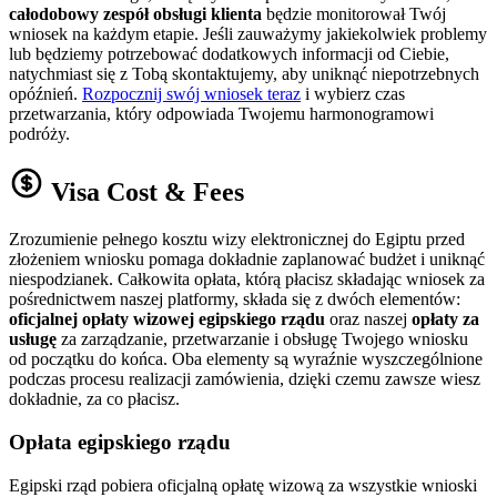
całodobowy zespół obsługi klienta
będzie monitorował Twój
wniosek na każdym etapie. Jeśli zauważymy jakiekolwiek problemy
lub będziemy potrzebować dodatkowych informacji od Ciebie,
natychmiast się z Tobą skontaktujemy, aby uniknąć niepotrzebnych
opóźnień.
Rozpocznij swój wniosek teraz
i wybierz czas
przetwarzania, który odpowiada Twojemu harmonogramowi
podróży.
Visa Cost & Fees
Zrozumienie pełnego kosztu wizy elektronicznej do Egiptu przed
złożeniem wniosku pomaga dokładnie zaplanować budżet i uniknąć
niespodzianek. Całkowita opłata, którą płacisz składając wniosek za
pośrednictwem naszej platformy, składa się z dwóch elementów:
oficjalnej opłaty wizowej egipskiego rządu
oraz naszej
opłaty za
usługę
za zarządzanie, przetwarzanie i obsługę Twojego wniosku
od początku do końca. Oba elementy są wyraźnie wyszczególnione
podczas procesu realizacji zamówienia, dzięki czemu zawsze wiesz
dokładnie, za co płacisz.
Opłata egipskiego rządu
Egipski rząd pobiera oficjalną opłatę wizową za wszystkie wnioski