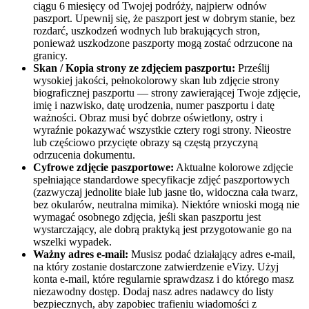
ciągu 6 miesięcy od Twojej podróży, najpierw odnów
paszport. Upewnij się, że paszport jest w dobrym stanie, bez
rozdarć, uszkodzeń wodnych lub brakujących stron,
ponieważ uszkodzone paszporty mogą zostać odrzucone na
granicy.
Skan / Kopia strony ze zdjęciem paszportu:
Prześlij
wysokiej jakości, pełnokolorowy skan lub zdjęcie strony
biograficznej paszportu — strony zawierającej Twoje zdjęcie,
imię i nazwisko, datę urodzenia, numer paszportu i datę
ważności. Obraz musi być dobrze oświetlony, ostry i
wyraźnie pokazywać wszystkie cztery rogi strony. Nieostre
lub częściowo przycięte obrazy są częstą przyczyną
odrzucenia dokumentu.
Cyfrowe zdjęcie paszportowe:
Aktualne kolorowe zdjęcie
spełniające standardowe specyfikacje zdjęć paszportowych
(zazwyczaj jednolite białe lub jasne tło, widoczna cała twarz,
bez okularów, neutralna mimika). Niektóre wnioski mogą nie
wymagać osobnego zdjęcia, jeśli skan paszportu jest
wystarczający, ale dobrą praktyką jest przygotowanie go na
wszelki wypadek.
Ważny adres e-mail:
Musisz podać działający adres e-mail,
na który zostanie dostarczone zatwierdzenie eVizy. Użyj
konta e-mail, które regularnie sprawdzasz i do którego masz
niezawodny dostęp. Dodaj nasz adres nadawcy do listy
bezpiecznych, aby zapobiec trafieniu wiadomości z