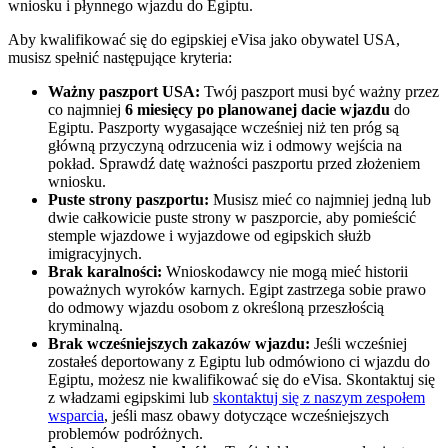
wniosku i płynnego wjazdu do Egiptu.
Aby kwalifikować się do egipskiej eVisa jako obywatel USA,
musisz spełnić następujące kryteria:
Ważny paszport USA:
Twój paszport musi być ważny przez
co najmniej
6 miesięcy po planowanej dacie wjazdu
do
Egiptu. Paszporty wygasające wcześniej niż ten próg są
główną przyczyną odrzucenia wiz i odmowy wejścia na
pokład. Sprawdź datę ważności paszportu przed złożeniem
wniosku.
Puste strony paszportu:
Musisz mieć co najmniej jedną lub
dwie całkowicie puste strony w paszporcie, aby pomieścić
stemple wjazdowe i wyjazdowe od egipskich służb
imigracyjnych.
Brak karalności:
Wnioskodawcy nie mogą mieć historii
poważnych wyroków karnych. Egipt zastrzega sobie prawo
do odmowy wjazdu osobom z określoną przeszłością
kryminalną.
Brak wcześniejszych zakazów wjazdu:
Jeśli wcześniej
zostałeś deportowany z Egiptu lub odmówiono ci wjazdu do
Egiptu, możesz nie kwalifikować się do eVisa. Skontaktuj się
z władzami egipskimi lub
skontaktuj się z naszym zespołem
wsparcia
, jeśli masz obawy dotyczące wcześniejszych
problemów podróżnych.