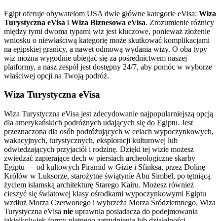
Egipt oferuje obywatelom USA dwie główne kategorie eVisa:
Wiza
Turystyczna eVisa
i
Wiza Biznesowa eVisa
. Zrozumienie różnicy
między tymi dwoma typami wiz jest kluczowe, ponieważ złożenie
wniosku o niewłaściwą kategorię może skutkować komplikacjami
na egipskiej granicy, a nawet odmową wydania wizy. O oba typy
wiz można wygodnie ubiegać się za pośrednictwem naszej
platformy, a nasz zespół jest dostępny 24/7, aby pomóc w wyborze
właściwej opcji na Twoją podróż.
Wiza Turystyczna eVisa
Wiza Turystyczna eVisa jest zdecydowanie najpopularniejszą opcją
dla amerykańskich podróżnych udających się do Egiptu. Jest
przeznaczona dla osób podróżujących w celach wypoczynkowych,
wakacyjnych, turystycznych, eksploracji kulturowej lub
odwiedzających przyjaciół i rodzinę. Dzięki tej wizie możesz
zwiedzać zapierające dech w piersiach archeologiczne skarby
Egiptu — od kultowych Piramid w Gizie i Sfinksa, przez Dolinę
Królów w Luksorze, starożytne świątynie Abu Simbel, po tętniącą
życiem islamską architekturę Starego Kairu. Możesz również
cieszyć się światowej klasy ośrodkami wypoczynkowymi Egiptu
wzdłuż Morza Czerwonego i wybrzeża Morza Śródziemnego. Wiza
Turystyczna eVisa
nie
uprawnia posiadacza do podejmowania
jakiejkolwiek formy płatnego zatrudnienia lub działalności