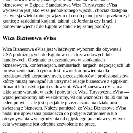
biznesowej w Egipcie. Standardowa Wiza Turystyczna eVisa
wydawana jest jako wiza jednokrotnego wjazdu, chociaż dostępna
jest wersja wielokrotnego wjazdu dla osób planujących przekroczyć
granicę z sąsiednimi krajami, takimi jak Jordania czy Izrael, i
ponownie wjechać do Egiptu w trakcie tej samej podróży.
Wiza Biznesowa eVisa
Wiza Biznesowa eVisa jest właściwym wyborem dla obywateli
USA podróżujących do Egiptu w celach zawodowych lub
handlowych. Obejmuje to uczestnictwo w spotkaniach
biznesowych, konferencjach, seminariach, targach, negocjacjach lub
prowadzenie badań rynku. Jest również odpowiednia dla
przedstawicieli korporacyjnych, przedsiębiorców i profesjonalistów,
którzy muszą nawiązać lub utrzymać relacje biznesowe z egipskimi
firmami lub instytucjami rządowymi. Wiza Biznesowa eVisa ma
takie same warunki wjazdu i pobytu jak Wiza Turystyczna eVisa —
wjazd jednokrotny lub wielokrotny, 90 dni ważności i do 30 dni na
jeden pobyt — ale jest specjalnie przeznaczona na działalność
związaną z biznesem. Należy pamiętać, że Wiza Biznesowa eVisa
nadal
nie
upoważnia posiadacza do podjęcia zatrudnienia lub
otrzymywania wynagrodzenia od egipskiego pracodawcy; w tym
celu wymagane jest odrębne zezwolenie na pracę.