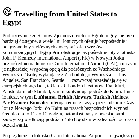
Travelling from United States to
Egypt
Podróżowanie ze Stanów Zjednoczonych do Egiptu nigdy nie było
bardziej dostępne, a wiele linii lotniczych oferuje bezpośrednie i
połączone loty z głównych amerykańskich węzłów
komunikacyjnych.
EgyptAir
obsługuje bezpośrednie loty z lotniska
John F. Kennedy International Airport (JFK) w Nowym Jorku
bezpośrednio na lotnisko Cairo International Airport (CAI), co czyni
je najbardziej wygodną opcją dla podróżnych ze Wschodniego
Wybrzeża. Osoby wylatujące z Zachodniego Wybrzeża — Los
Angeles, San Francisco, Seattle — zazwyczaj przesiadają się w
europejskich węzłach, takich jak London Heathrow, Frankfurt,
Amsterdam lub Stambuł, zanim kontynuują podróż do Kairu. Linie
lotnicze, w tym
Lufthansa, British Airways, Turkish Airlines,
Air France i Emirates
, oferują cenione trasy z przesiadkami. Czas
lotu z Nowego Jorku do Kairu na trasach bezpośrednich wynosi
średnio około 11 do 12 godzin, natomiast trasy z przesiadkami
zazwyczaj wydłużają podróż o 4 do 8 godzin w zależności od czasu
oczekiwania.
Po przylocie na lotnisko Cairo International Airport — największą i