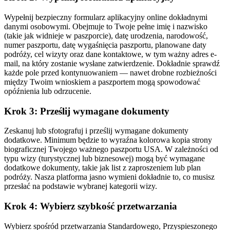
Wypełnij bezpieczny formularz aplikacyjny online dokładnymi
danymi osobowymi. Obejmuje to Twoje pełne imię i nazwisko
(takie jak widnieje w paszporcie), datę urodzenia, narodowość,
numer paszportu, datę wygaśnięcia paszportu, planowane daty
podróży, cel wizyty oraz dane kontaktowe, w tym ważny adres e-
mail, na który zostanie wysłane zatwierdzenie. Dokładnie sprawdź
każde pole przed kontynuowaniem — nawet drobne rozbieżności
między Twoim wnioskiem a paszportem mogą spowodować
opóźnienia lub odrzucenie.
Krok 3: Prześlij wymagane dokumenty
Zeskanuj lub sfotografuj i prześlij wymagane dokumenty
dodatkowe. Minimum będzie to wyraźna kolorowa kopia strony
biograficznej Twojego ważnego paszportu USA. W zależności od
typu wizy (turystycznej lub biznesowej) mogą być wymagane
dodatkowe dokumenty, takie jak list z zaproszeniem lub plan
podróży. Nasza platforma jasno wymieni dokładnie to, co musisz
przesłać na podstawie wybranej kategorii wizy.
Krok 4: Wybierz szybkość przetwarzania
Wybierz spośród przetwarzania Standardowego, Przyspieszonego