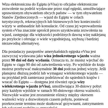
Wiza elektroniczna do Egiptu (eVisa) to oficjalne elektroniczne
zezwolenie na podróż wydawane przez rząd egipski, umożliwiające
uprawnionym obywatelom obcych państw — w tym obywatelom
Stanów Zjednoczonych — wjazd do Egiptu w celach
turystycznych, rekreacyjnych lub biznesowych bez konieczności
wizyty w ambasadzie lub konsulacie. Od czasu jej wprowadzenia
system eVisa znacznie uprościł proces uzyskiwania zezwolenia na
wjazd, zastępując dla większości podróżnych dawną wizę naklejaną
po przylocie i oferując o wiele wygodniejszą, szybszą i bardziej
niezawodną alternatywę.
Dla posiadaczy paszportów amerykańskich egipska eVisa jest
zazwyczaj wydawana jako
wiza jednokrotnego wjazdu
ważna
przez
90 dni od daty wydania
. Oznacza to, że musisz wjechać do
Egiptu w ciągu 90 dni od zatwierdzenia wizy. Po wjeździe do kraju
możesz przebywać maksymalnie
30 dni
podczas jednej wizyty. Jeśli
planujesz dłuższą podróż lub wymagasz wielokrotnego wjazdu —
na przykład jeśli zamierzasz podróżować do sąsiednich krajów i
wracać do Egiptu — dostępna jest również opcja
wizy
wielokrotnego wjazdu (eVisa)
, umożliwiająca 30-dniowy pobyt
przy każdym wjeździe w ramach 90-dniowego okresu ważności.
Niezwykle ważne jest zrozumienie różnicy między okresem
ważności wizy a dozwolonym czasem pobytu, ponieważ
przekroczenie terminu może skutkować grzywnami, zatrzymaniem
lub zakazami podróży w przyszłości.