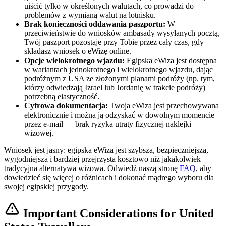
uiścić tylko w określonych walutach, co prowadzi do
problemów z wymianą walut na lotnisku.
Brak konieczności oddawania paszportu:
W
przeciwieństwie do wniosków ambasady wysyłanych pocztą,
Twój paszport pozostaje przy Tobie przez cały czas, gdy
składasz wniosek o eWizę online.
Opcje wielokrotnego wjazdu:
Egipska eWiza jest dostępna
w wariantach jednokrotnego i wielokrotnego wjazdu, dając
podróżnym z USA ze złożonymi planami podróży (np. tym,
którzy odwiedzają Izrael lub Jordanię w trakcie podróży)
potrzebną elastyczność.
Cyfrowa dokumentacja:
Twoja eWiza jest przechowywana
elektronicznie i można ją odzyskać w dowolnym momencie
przez e-mail — brak ryzyka utraty fizycznej naklejki
wizowej.
Wniosek jest jasny: egipska eWiza jest szybsza, bezpieczniejsza,
wygodniejsza i bardziej przejrzysta kosztowo niż jakakolwiek
tradycyjna alternatywa wizowa. Odwiedź naszą stronę
FAQ
, aby
dowiedzieć się więcej o różnicach i dokonać mądrego wyboru dla
swojej egipskiej przygody.
Important Considerations for United