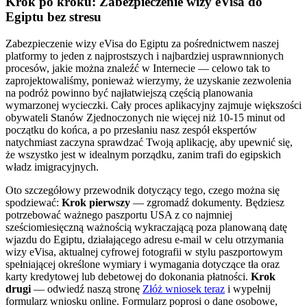
Krok po kroku: Zabezpieczenie wizy eVisa do
Egiptu bez stresu
Zabezpieczenie wizy eVisa do Egiptu za pośrednictwem naszej
platformy to jeden z najprostszych i najbardziej usprawnnionych
procesów, jakie można znaleźć w Internecie — celowo tak to
zaprojektowaliśmy, ponieważ wierzymy, że uzyskanie zezwolenia
na podróż powinno być najłatwiejszą częścią planowania
wymarzonej wycieczki. Cały proces aplikacyjny zajmuje większości
obywateli Stanów Zjednoczonych nie więcej niż 10-15 minut od
początku do końca, a po przesłaniu nasz zespół ekspertów
natychmiast zaczyna sprawdzać Twoją aplikację, aby upewnić się,
że wszystko jest w idealnym porządku, zanim trafi do egipskich
władz imigracyjnych.
Oto szczegółowy przewodnik dotyczący tego, czego można się
spodziewać:
Krok pierwszy
— zgromadź dokumenty. Będziesz
potrzebować ważnego paszportu USA z co najmniej
sześciomiesięczną ważnością wykraczającą poza planowaną datę
wjazdu do Egiptu, działającego adresu e-mail w celu otrzymania
wizy eVisa, aktualnej cyfrowej fotografii w stylu paszportowym
spełniającej określone wymiary i wymagania dotyczące tła oraz
karty kredytowej lub debetowej do dokonania płatności.
Krok
drugi
— odwiedź naszą stronę
Złóż wniosek teraz
i wypełnij
formularz wniosku online. Formularz poprosi o dane osobowe,