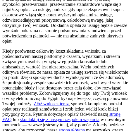
szybkości przetwarzania: przetwarzanie standardowe wiąże się z
najniższą opłatą za usługę, podczas gdy opcje ekspresowe i super-
ekspresowe wiążą się z coraz wyższymi opłatami za usługę,
odzwierciedlającymi priorytetową, całodobową uwagę, jaką
otrzymuje Twój wniosek. Dokładna opłata za usługę będzie zawsze
wyraźnie pokazana na stronie podsumowania zamówienia przed
potwierdzeniem płatności — nie ma absolutnie żadnych ukrytych
opłat.
Kiedy porównasz całkowity koszt składania wniosku za
pośrednictwem naszej platformy z czasem, wydatkami i stresem
związanym z osobistą wizytą w egipskim konsulacie lub
ambasadzie, wartość jest niezaprzeczalna. Wielu podróżnych
odkrywa również, że nasza opłata za usługę zwraca się wielokrotnie
po prostu dzięki spokojowi ducha wynikającemu ze świadomości,
że profesjonalny zespół sprawdził ich wniosek, wychwycił wszelkie
potencjalne błędy i jest dostępny przez całą dobę, aby rozwiązać
wszelkie problemy. Zobowiązujemy się do tego, aby Twój wniosek
o wizę elektroniczną do Egiptu był najłatwiejszą częścią planowania
Twojej podróży.
Złóż wniosek teraz
, sprawdź kompletny podział
opłat przy realizacji zamówienia i zrób jeden wielki krok bliżej
przygody życia. Pytania dotyczące opłat? Odwiedź naszą
stronę
FAQ
lub
skontaktuj się z naszym zespołem wsparcia
w dowolnym
momencie — zawsze jesteśmy tutaj, aby pomóc. A kiedy będziesz
gotowy, aby rozpocząć, nasza
strona główna
ma wszystko, czego