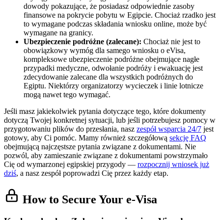
dowody pokazujące, że posiadasz odpowiednie zasoby
finansowe na pokrycie pobytu w Egipcie. Chociaż rzadko jest
to wymagane podczas składania wniosku online, może być
wymagane na granicy.
Ubezpieczenie podróżne (zalecane):
Chociaż nie jest to
obowiązkowy wymóg dla samego wniosku o eVisa,
kompleksowe ubezpieczenie podróżne obejmujące nagłe
przypadki medyczne, odwołanie podróży i ewakuację jest
zdecydowanie zalecane dla wszystkich podróżnych do
Egiptu. Niektórzy organizatorzy wycieczek i linie lotnicze
mogą nawet tego wymagać.
Jeśli masz jakiekolwiek pytania dotyczące tego, które dokumenty
dotyczą Twojej konkretnej sytuacji, lub jeśli potrzebujesz pomocy w
przygotowaniu plików do przesłania, nasz
zespół wsparcia 24/7
jest
gotowy, aby Ci pomóc. Mamy również szczegółową
sekcję FAQ
obejmującą najczęstsze pytania związane z dokumentami. Nie
pozwól, aby zamieszanie związane z dokumentami powstrzymało
Cię od wymarzonej egipskiej przygody —
rozpocznij wniosek już
dziś
, a nasz zespół poprowadzi Cię przez każdy etap.
How to Secure Your e-Visa