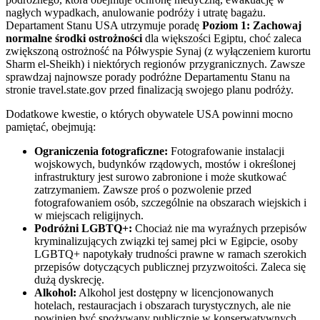
nagłych wypadkach, anulowanie podróży i utratę bagażu.
Departament Stanu USA utrzymuje poradę
Poziom 1: Zachowaj
normalne środki ostrożności
dla większości Egiptu, choć zaleca
zwiększoną ostrożność na Półwyspie Synaj (z wyłączeniem kurortu
Sharm el-Sheikh) i niektórych regionów przygranicznych. Zawsze
sprawdzaj najnowsze porady podróżne Departamentu Stanu na
stronie travel.state.gov przed finalizacją swojego planu podróży.
Dodatkowe kwestie, o których obywatele USA powinni mocno
pamiętać, obejmują:
Ograniczenia fotograficzne:
Fotografowanie instalacji
wojskowych, budynków rządowych, mostów i określonej
infrastruktury jest surowo zabronione i może skutkować
zatrzymaniem. Zawsze proś o pozwolenie przed
fotografowaniem osób, szczególnie na obszarach wiejskich i
w miejscach religijnych.
Podróżni LGBTQ+:
Chociaż nie ma wyraźnych przepisów
kryminalizujących związki tej samej płci w Egipcie, osoby
LGBTQ+ napotykały trudności prawne w ramach szerokich
przepisów dotyczących publicznej przyzwoitości. Zaleca się
dużą dyskrecję.
Alkohol:
Alkohol jest dostępny w licencjonowanych
hotelach, restauracjach i obszarach turystycznych, ale nie
powinien być spożywany publicznie w konserwatywnych