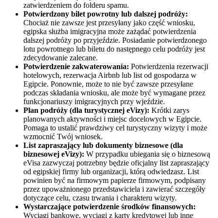
zatwierdzeniem do folderu spamu.
Potwierdzony bilet powrotny lub dalszej podróży:
Chociaż nie zawsze jest przesyłany jako część wniosku,
egipska służba imigracyjna może zażądać potwierdzenia
dalszej podróży po przyjeździe. Posiadanie potwierdzonego
lotu powrotnego lub biletu do następnego celu podróży jest
zdecydowanie zalecane.
Potwierdzenie zakwaterowania:
Potwierdzenia rezerwacji
hotelowych, rezerwacja Airbnb lub list od gospodarza w
Egipcie. Ponownie, może to nie być zawsze przesyłane
podczas składania wniosku, ale może być wymagane przez
funkcjonariuszy imigracyjnych przy wjeździe.
Plan podróży (dla turystycznej eVizy):
Krótki zarys
planowanych aktywności i miejsc docelowych w Egipcie.
Pomaga to ustalić prawdziwy cel turystyczny wizyty i może
wzmocnić Twój wniosek.
List zapraszający lub dokumenty biznesowe (dla
biznesowej eVizy):
W przypadku ubiegania się o biznesową
eVisa zazwyczaj potrzebny będzie oficjalny list zapraszający
od egipskiej firmy lub organizacji, którą odwiedzasz. List
powinien być na firmowym papierze firmowym, podpisany
przez upoważnionego przedstawiciela i zawierać szczegóły
dotyczące celu, czasu trwania i charakteru wizyty.
Wystarczające potwierdzenie środków finansowych:
Wyciągi bankowe, wyciągi z karty kredytowej lub inne