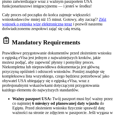
pismo zatwierdzające wraz z ważnym paszportem USA
funkcjonariuszowi imigracyjnemu — i jesteś w środku!
Cały proces od początku do końca zajmuje większości
wnioskodawców mniej niż 15 minut. Gotowy, aby zacząć?
Złóż
wniosek o egipską wizę elektroniczną teraz
i pozwól naszemu
doświadczonemu zespołowi zająć się całą resztą.
Mandatory Requirements
Prawidłowe przygotowanie dokumentów przed złożeniem wniosku
o egipską eVisa jest jednym z najważniejszych kroków, jakie
możesz podjąć, aby zapewnić płynny i pomyślny proces.
Niekompletna lub nieprawidłowa dokumentacja jest główną
przyczyną opóźnień i odrzuceń wniosków. Poniżej znajduje się
kompleksowa lista wszystkiego, czego będziesz potrzebować jako
obywatel USA ubiegający się o egipską eVisa, wraz z
profesjonalnymi wskazówkami dotyczącymi przygotowania
każdego elementu do najwyższych standardów.
Ważny paszport USA:
Twój paszport musi być ważny przez
co najmniej
6 miesięcy od planowanej daty wjazdu
do
Egiptu. Przed złożeniem wniosku fizycznie sprawdź datę
ważności na stronie ze zdjęciem w paszporcie. Jeśli wygasa w