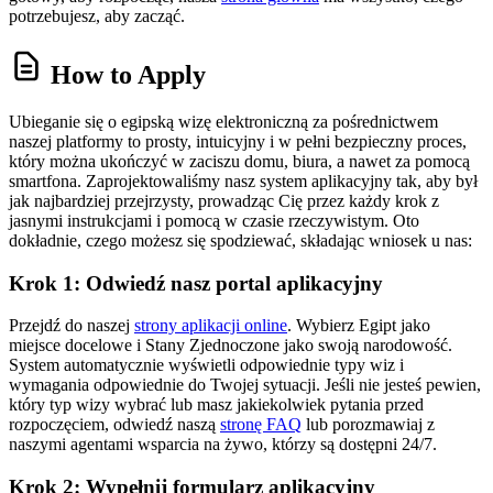
potrzebujesz, aby zacząć.
How to Apply
Ubieganie się o egipską wizę elektroniczną za pośrednictwem
naszej platformy to prosty, intuicyjny i w pełni bezpieczny proces,
który można ukończyć w zaciszu domu, biura, a nawet za pomocą
smartfona. Zaprojektowaliśmy nasz system aplikacyjny tak, aby był
jak najbardziej przejrzysty, prowadząc Cię przez każdy krok z
jasnymi instrukcjami i pomocą w czasie rzeczywistym. Oto
dokładnie, czego możesz się spodziewać, składając wniosek u nas:
Krok 1: Odwiedź nasz portal aplikacyjny
Przejdź do naszej
strony aplikacji online
. Wybierz Egipt jako
miejsce docelowe i Stany Zjednoczone jako swoją narodowość.
System automatycznie wyświetli odpowiednie typy wiz i
wymagania odpowiednie do Twojej sytuacji. Jeśli nie jesteś pewien,
który typ wizy wybrać lub masz jakiekolwiek pytania przed
rozpoczęciem, odwiedź naszą
stronę FAQ
lub porozmawiaj z
naszymi agentami wsparcia na żywo, którzy są dostępni 24/7.
Krok 2: Wypełnij formularz aplikacyjny