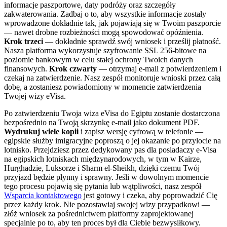
informacje paszportowe, daty podróży oraz szczegóły
zakwaterowania. Zadbaj o to, aby wszystkie informacje zostały
wprowadzone dokładnie tak, jak pojawiają się w Twoim paszporcie
— nawet drobne rozbieżności mogą spowodować opóźnienia.
Krok trzeci
— dokładnie sprawdź swój wniosek i prześlij płatność.
Nasza platforma wykorzystuje szyfrowanie SSL 256-bitowe na
poziomie bankowym w celu stałej ochrony Twoich danych
finansowych.
Krok czwarty
— otrzymaj e-mail z potwierdzeniem i
czekaj na zatwierdzenie. Nasz zespół monitoruje wnioski przez całą
dobę, a zostaniesz powiadomiony w momencie zatwierdzenia
Twojej wizy eVisa.
Po zatwierdzeniu Twoja wiza eVisa do Egiptu zostanie dostarczona
bezpośrednio na Twoją skrzynkę e-mail jako dokument PDF.
Wydrukuj wiele kopii
i zapisz wersję cyfrową w telefonie —
egipskie służby imigracyjne poproszą o jej okazanie po przylocie na
lotnisko. Przejdziesz przez dedykowany pas dla posiadaczy e-Visa
na egipskich lotniskach międzynarodowych, w tym w Kairze,
Hurghadzie, Luksorze i Sharm el-Sheikh, dzięki czemu Twój
przyjazd będzie płynny i sprawny. Jeśli w dowolnym momencie
tego procesu pojawią się pytania lub wątpliwości, nasz zespół
Wsparcia kontaktowego
jest gotowy i czeka, aby poprowadzić Cię
przez każdy krok. Nie pozostawiaj swojej wizy przypadkowi —
złóż wniosek za pośrednictwem platformy zaprojektowanej
specjalnie po to, aby ten proces był dla Ciebie bezwysiłkowy.