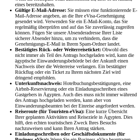
eines bereitzuhalten.
Gültige E-Mail-Adresse:
Sie müssen eine funktionierende E-
Mail-Adresse angeben, an die Ihre eVisa-Genehmigung
gesendet wird. Verwenden Sie ein E-Mail-Konto, das Sie
regelmäßig überprüfen und auf das Sie zuverlässig zugreifen
können. Fügen Sie unsere Absenderadresse Ihrer Liste
sicherer Absender hinzu, um zu verhindern, dass die
Genehmigungs-E-Mail in Ihrem Spam-Ordner landet.
Bestätigtes Rück- oder Weiterreiseticket:
Obwohl dies
nicht immer als Teil des Antrags hochgeladen wird, kann die
ägyptische Einwanderungsbehörde bei der Ankunft einen
Nachweis über die Weiterreise verlangen. Ein bestätigter
Rückflug oder ein Ticket zu Ihrem nächsten Ziel wird
dringend empfohlen.
Unterkunftsnachweis:
Hotelbuchungsbestätigungen, eine
Airbnb-Reservierung oder ein Einladungsschreiben eines
Gastgebers in Ägypten. Auch dies muss nicht immer während
des Antrags hochgeladen werden, kann aber von
Einwanderungsbeamten bei der Einreise angefordert werden.
Reiseroute (für Touristen-eVisa):
Eine kurze Übersicht
Ihrer geplanten Aktivitäten und Reiseziele in Ägypten. Dies
hilft, den echten touristischen Zweck Ihres Besuchs
nachzuweisen und kann Ihren Antrag stärken.
Einladungsschreiben oder Geschäftsdokumente (für
Business-eVisa):
Wenn Sie ein Business-eVisa beantragen,