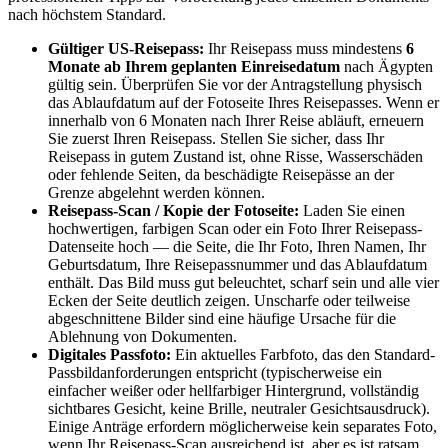
nach höchstem Standard.
Gültiger US-Reisepass:
Ihr Reisepass muss mindestens
6
Monate ab Ihrem geplanten Einreisedatum
nach Ägypten
gültig sein. Überprüfen Sie vor der Antragstellung physisch
das Ablaufdatum auf der Fotoseite Ihres Reisepasses. Wenn er
innerhalb von 6 Monaten nach Ihrer Reise abläuft, erneuern
Sie zuerst Ihren Reisepass. Stellen Sie sicher, dass Ihr
Reisepass in gutem Zustand ist, ohne Risse, Wasserschäden
oder fehlende Seiten, da beschädigte Reisepässe an der
Grenze abgelehnt werden können.
Reisepass-Scan / Kopie der Fotoseite:
Laden Sie einen
hochwertigen, farbigen Scan oder ein Foto Ihrer Reisepass-
Datenseite hoch — die Seite, die Ihr Foto, Ihren Namen, Ihr
Geburtsdatum, Ihre Reisepassnummer und das Ablaufdatum
enthält. Das Bild muss gut beleuchtet, scharf sein und alle vier
Ecken der Seite deutlich zeigen. Unscharfe oder teilweise
abgeschnittene Bilder sind eine häufige Ursache für die
Ablehnung von Dokumenten.
Digitales Passfoto:
Ein aktuelles Farbfoto, das den Standard-
Passbildanforderungen entspricht (typischerweise ein
einfacher weißer oder hellfarbiger Hintergrund, vollständig
sichtbares Gesicht, keine Brille, neutraler Gesichtsausdruck).
Einige Anträge erfordern möglicherweise kein separates Foto,
wenn Ihr Reisepass-Scan ausreichend ist, aber es ist ratsam,