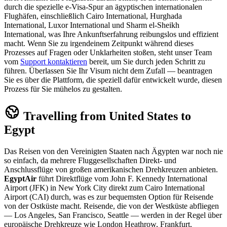
durch die spezielle e-Visa-Spur an ägyptischen internationalen
Flughäfen, einschließlich Cairo International, Hurghada
International, Luxor International und Sharm el-Sheikh
International, was Ihre Ankunftserfahrung reibungslos und effizient
macht. Wenn Sie zu irgendeinem Zeitpunkt während dieses
Prozesses auf Fragen oder Unklarheiten stoßen, steht unser Team
vom
Support kontaktieren
bereit, um Sie durch jeden Schritt zu
führen. Überlassen Sie Ihr Visum nicht dem Zufall — beantragen
Sie es über die Plattform, die speziell dafür entwickelt wurde, diesen
Prozess für Sie mühelos zu gestalten.
Travelling from United States to
Egypt
Das Reisen von den Vereinigten Staaten nach Ägypten war noch nie
so einfach, da mehrere Fluggesellschaften Direkt- und
Anschlussflüge von großen amerikanischen Drehkreuzen anbieten.
EgyptAir
führt Direktflüge vom John F. Kennedy International
Airport (JFK) in New York City direkt zum Cairo International
Airport (CAI) durch, was es zur bequemsten Option für Reisende
von der Ostküste macht. Reisende, die von der Westküste abfliegen
— Los Angeles, San Francisco, Seattle — werden in der Regel über
europäische Drehkreuze wie London Heathrow, Frankfurt,