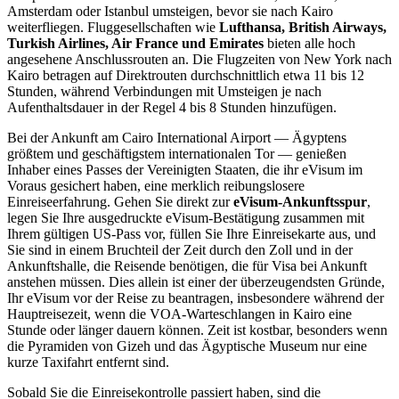
Amsterdam oder Istanbul umsteigen, bevor sie nach Kairo
weiterfliegen. Fluggesellschaften wie
Lufthansa, British Airways,
Turkish Airlines, Air France und Emirates
bieten alle hoch
angesehene Anschlussrouten an. Die Flugzeiten von New York nach
Kairo betragen auf Direktrouten durchschnittlich etwa 11 bis 12
Stunden, während Verbindungen mit Umsteigen je nach
Aufenthaltsdauer in der Regel 4 bis 8 Stunden hinzufügen.
Bei der Ankunft am Cairo International Airport — Ägyptens
größtem und geschäftigstem internationalen Tor — genießen
Inhaber eines Passes der Vereinigten Staaten, die ihr eVisum im
Voraus gesichert haben, eine merklich reibungslosere
Einreiseerfahrung. Gehen Sie direkt zur
eVisum-Ankunftsspur
,
legen Sie Ihre ausgedruckte eVisum-Bestätigung zusammen mit
Ihrem gültigen US-Pass vor, füllen Sie Ihre Einreisekarte aus, und
Sie sind in einem Bruchteil der Zeit durch den Zoll und in der
Ankunftshalle, die Reisende benötigen, die für Visa bei Ankunft
anstehen müssen. Dies allein ist einer der überzeugendsten Gründe,
Ihr eVisum vor der Reise zu beantragen, insbesondere während der
Hauptreisezeit, wenn die VOA-Warteschlangen in Kairo eine
Stunde oder länger dauern können. Zeit ist kostbar, besonders wenn
die Pyramiden von Gizeh und das Ägyptische Museum nur eine
kurze Taxifahrt entfernt sind.
Sobald Sie die Einreisekontrolle passiert haben, sind die