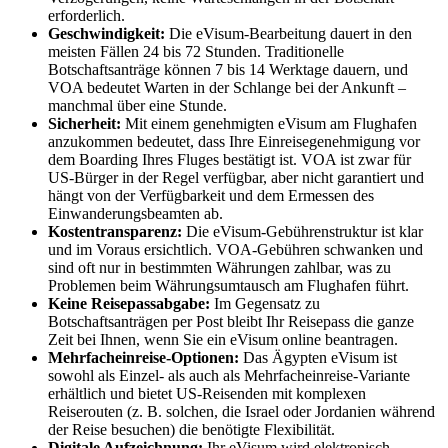
erforderlich.
Geschwindigkeit:
Die eVisum-Bearbeitung dauert in den
meisten Fällen 24 bis 72 Stunden. Traditionelle
Botschaftsanträge können 7 bis 14 Werktage dauern, und
VOA bedeutet Warten in der Schlange bei der Ankunft –
manchmal über eine Stunde.
Sicherheit:
Mit einem genehmigten eVisum am Flughafen
anzukommen bedeutet, dass Ihre Einreisegenehmigung vor
dem Boarding Ihres Fluges bestätigt ist. VOA ist zwar für
US-Bürger in der Regel verfügbar, aber nicht garantiert und
hängt von der Verfügbarkeit und dem Ermessen des
Einwanderungsbeamten ab.
Kostentransparenz:
Die eVisum-Gebührenstruktur ist klar
und im Voraus ersichtlich. VOA-Gebühren schwanken und
sind oft nur in bestimmten Währungen zahlbar, was zu
Problemen beim Währungsumtausch am Flughafen führt.
Keine Reisepassabgabe:
Im Gegensatz zu
Botschaftsanträgen per Post bleibt Ihr Reisepass die ganze
Zeit bei Ihnen, wenn Sie ein eVisum online beantragen.
Mehrfacheinreise-Optionen:
Das Ägypten eVisum ist
sowohl als Einzel- als auch als Mehrfacheinreise-Variante
erhältlich und bietet US-Reisenden mit komplexen
Reiserouten (z. B. solchen, die Israel oder Jordanien während
der Reise besuchen) die benötigte Flexibilität.
Digitale Aufzeichnung:
Ihr eVisum wird elektronisch