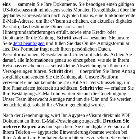
eins
— sammeln Sie Ihre Dokumente. Sie benötigen einen gültigen
US-Reisepass mit mindestens sechs Monaten Restgültigkeit über Ihr
geplantes Einreisedatum nach Ägypten hinaus, eine funktionierende
E-Mail-Adresse, um Ihr eVisum zu erhalten, ein aktuelles digitales
Passfoto, das bestimmte Dimensions- und
Hintergrundanforderungen erfüllt, sowie eine Kredit- oder
Debitkarte für die Zahlung.
Schritt zwei
— besuchen Sie unsere
Seite
Jetzt beantragen
und füllen Sie das Online-Antragsformular
aus. Das Formular fragt nach Ihren persönlichen Daten,
Passinformationen, Reisedaten und Unterkunftsdetails. Achten Sie
darauf, alle Informationen genau so einzugeben, wie sie in Ihrem
Reisepass erscheinen — selbst kleine Abweichungen können zu
Verzögerungen führen.
Schritt drei
— überprüfen Sie Ihren Antrag
sorgfältig und senden Sie die Zahlung ab. Unsere Plattform
verwendet eine bankenübliche 256-Bit-SSL-Verschlüsselung, um
Ihre Finanzdaten jederzeit zu schützen.
Schritt vier
— erhalten Sie
Ihre Bestätigungs-E-Mail und warten Sie auf die Genehmigung.
Unser Team überwacht Anträge rund um die Uhr, und Sie werden
benachrichtigt, sobald Ihr eVisum genehmigt wurde.
Nach der Genehmigung wird Ihr Ägypten eVisum direkt als PDF-
Dokument an Ihren E-Mail-Posteingang zugestellt.
Drucken Sie
mehrere Kopien aus
und speichern Sie eine digitale Version auf
Ihrem Telefon — ägyptische Einwanderungsbeamte werden bei
Ihrer Ankunft am Flughafen darum bitten, es zu sehen. Sie gehen