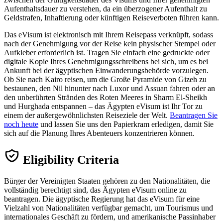
Aufenthaltsdauer zu verstehen, da ein überzogener Aufenthalt zu
Geldstrafen, Inhaftierung oder künftigen Reiseverboten führen kann.
Das eVisum ist elektronisch mit Ihrem Reisepass verknüpft, sodass
nach der Genehmigung vor der Reise kein physischer Stempel oder
Aufkleber erforderlich ist. Tragen Sie einfach eine gedruckte oder
digitale Kopie Ihres Genehmigungsschreibens bei sich, um es bei
Ankunft bei der ägyptischen Einwanderungsbehörde vorzulegen.
Ob Sie nach Kairo reisen, um die Große Pyramide von Gizeh zu
bestaunen, den Nil hinunter nach Luxor und Assuan fahren oder an
den unberührten Stränden des Roten Meeres in Sharm El-Sheikh
und Hurghada entspannen – das Ägypten eVisum ist Ihr Tor zu
einem der außergewöhnlichsten Reiseziele der Welt.
Beantragen Sie
noch heute
und lassen Sie uns den Papierkram erledigen, damit Sie
sich auf die Planung Ihres Abenteuers konzentrieren können.
Eligibility Criteria
Bürger der Vereinigten Staaten gehören zu den Nationalitäten, die
vollständig berechtigt sind, das Ägypten eVisum online zu
beantragen. Die ägyptische Regierung hat das eVisum für eine
Vielzahl von Nationalitäten verfügbar gemacht, um Tourismus und
internationales Geschäft zu fördern, und amerikanische Passinhaber