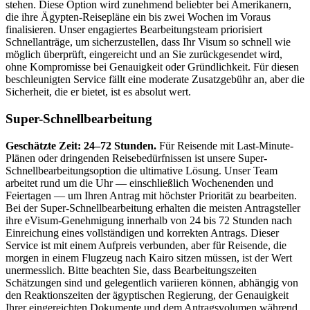
stehen. Diese Option wird zunehmend beliebter bei Amerikanern,
die ihre Ägypten-Reisepläne ein bis zwei Wochen im Voraus
finalisieren. Unser engagiertes Bearbeitungsteam priorisiert
Schnellanträge, um sicherzustellen, dass Ihr Visum so schnell wie
möglich überprüft, eingereicht und an Sie zurückgesendet wird,
ohne Kompromisse bei Genauigkeit oder Gründlichkeit. Für diesen
beschleunigten Service fällt eine moderate Zusatzgebühr an, aber die
Sicherheit, die er bietet, ist es absolut wert.
Super-Schnellbearbeitung
Geschätzte Zeit: 24–72 Stunden.
Für Reisende mit Last-Minute-
Plänen oder dringenden Reisebedürfnissen ist unsere Super-
Schnellbearbeitungsoption die ultimative Lösung. Unser Team
arbeitet rund um die Uhr — einschließlich Wochenenden und
Feiertagen — um Ihren Antrag mit höchster Priorität zu bearbeiten.
Bei der Super-Schnellbearbeitung erhalten die meisten Antragsteller
ihre eVisum-Genehmigung innerhalb von 24 bis 72 Stunden nach
Einreichung eines vollständigen und korrekten Antrags. Dieser
Service ist mit einem Aufpreis verbunden, aber für Reisende, die
morgen in einem Flugzeug nach Kairo sitzen müssen, ist der Wert
unermesslich. Bitte beachten Sie, dass Bearbeitungszeiten
Schätzungen sind und gelegentlich variieren können, abhängig von
den Reaktionszeiten der ägyptischen Regierung, der Genauigkeit
Ihrer eingereichten Dokumente und dem Antragsvolumen während