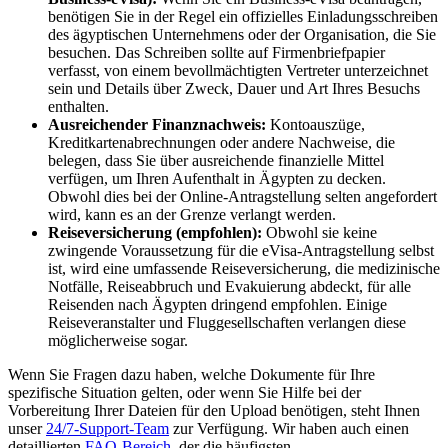
benötigen Sie in der Regel ein offizielles Einladungsschreiben
des ägyptischen Unternehmens oder der Organisation, die Sie
besuchen. Das Schreiben sollte auf Firmenbriefpapier
verfasst, von einem bevollmächtigten Vertreter unterzeichnet
sein und Details über Zweck, Dauer und Art Ihres Besuchs
enthalten.
Ausreichender Finanznachweis:
Kontoauszüge,
Kreditkartenabrechnungen oder andere Nachweise, die
belegen, dass Sie über ausreichende finanzielle Mittel
verfügen, um Ihren Aufenthalt in Ägypten zu decken.
Obwohl dies bei der Online-Antragstellung selten angefordert
wird, kann es an der Grenze verlangt werden.
Reiseversicherung (empfohlen):
Obwohl sie keine
zwingende Voraussetzung für die eVisa-Antragstellung selbst
ist, wird eine umfassende Reiseversicherung, die medizinische
Notfälle, Reiseabbruch und Evakuierung abdeckt, für alle
Reisenden nach Ägypten dringend empfohlen. Einige
Reiseveranstalter und Fluggesellschaften verlangen diese
möglicherweise sogar.
Wenn Sie Fragen dazu haben, welche Dokumente für Ihre
spezifische Situation gelten, oder wenn Sie Hilfe bei der
Vorbereitung Ihrer Dateien für den Upload benötigen, steht Ihnen
unser
24/7-Support-Team
zur Verfügung. Wir haben auch einen
detaillierten
FAQ-Bereich
, der die häufigsten