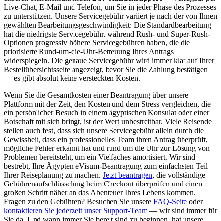
Live-Chat, E-Mail und Telefon, um Sie in jeder Phase des Prozesses
zu unterstützen. Unsere Servicegebühr variiert je nach der von Ihnen
gewählten Bearbeitungsgeschwindigkeit: Die Standardbearbeitung
hat die niedrigste Servicegebühr, während Rush- und Super-Rush-
Optionen progressiv höhere Servicegebühren haben, die die
priorisierte Rund-um-die-Uhr-Betreuung Ihres Antrags
widerspiegeln. Die genaue Servicegebühr wird immer klar auf Ihrer
Bestellübersichtsseite angezeigt, bevor Sie die Zahlung bestätigen
— es gibt absolut keine versteckten Kosten.
Wenn Sie die Gesamtkosten einer Beantragung über unsere
Plattform mit der Zeit, den Kosten und dem Stress vergleichen, die
ein persönlicher Besuch in einem ägyptischen Konsulat oder einer
Botschaft mit sich bringt, ist der Wert unbestreitbar. Viele Reisende
stellen auch fest, dass sich unsere Servicegebühr allein durch die
Gewissheit, dass ein professionelles Team ihren Antrag überprüft,
mögliche Fehler erkannt hat und rund um die Uhr zur Lösung von
Problemen bereitsteht, um ein Vielfaches amortisiert. Wir sind
bestrebt, Ihre Ägypten eVisum-Beantragung zum einfachsten Teil
Ihrer Reiseplanung zu machen.
Jetzt beantragen
, die vollständige
Gebührenaufschlüsselung beim Checkout überprüfen und einen
großen Schritt näher an das Abenteuer Ihres Lebens kommen.
Fragen zu den Gebühren? Besuchen Sie unsere
FAQ-Seite
oder
kontaktieren Sie jederzeit unser Support-Team
— wir sind immer für
Sie da. Und wann immer Sie bereit sind zu beginnen, hat unsere