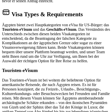
bevor er seinen Antrag einreicht.
Visa Types & Requirements
Ägypten bietet zwei Hauptkategorien von eVisa für US-Bürger: das
Touristen-eVisum
und das
Geschäfts-eVisum
. Das Verständnis des
Unterschieds zwischen diesen beiden Visakategorien ist
entscheidend, da die Beantragung der falschen Kategorie zu
Komplikationen an der ägyptischen Grenze oder sogar zu einer
Visumsverweigerung führen kann. Beide Visakategorien können
bequem über unsere Plattform beantragt werden, und unser Team
steht Ihnen rund um die Uhr zur Verfügung, um Ihnen bei der
Auswahl der richtigen Option für Ihre Reise zu helfen.
Touristen-eVisum
Das Touristen-eVisum ist bei weitem die beliebteste Option für
amerikanische Reisende, die nach Ägypten reisen. Es ist für
Personen konzipiert, die zu Freizeit-, Urlaubs-, Besichtigungs-,
Kulturerkundungs- oder Besuchszwecken bei Freunden und Familie
reisen. Mit diesem Visum können Sie Ägyptens atemberaubende
archäologische Schätze erkunden – von den ikonischen Pyramiden
von Gizeh und der Sphinx über das Tal der Könige in Luxor, die
antiken Tempel von Abu Simbel bis hin zur lebendigen islamischen