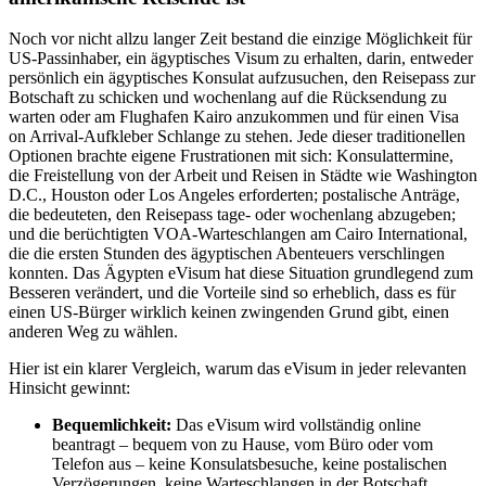
Noch vor nicht allzu langer Zeit bestand die einzige Möglichkeit für
US-Passinhaber, ein ägyptisches Visum zu erhalten, darin, entweder
persönlich ein ägyptisches Konsulat aufzusuchen, den Reisepass zur
Botschaft zu schicken und wochenlang auf die Rücksendung zu
warten oder am Flughafen Kairo anzukommen und für einen Visa
on Arrival-Aufkleber Schlange zu stehen. Jede dieser traditionellen
Optionen brachte eigene Frustrationen mit sich: Konsulattermine,
die Freistellung von der Arbeit und Reisen in Städte wie Washington
D.C., Houston oder Los Angeles erforderten; postalische Anträge,
die bedeuteten, den Reisepass tage- oder wochenlang abzugeben;
und die berüchtigten VOA-Warteschlangen am Cairo International,
die die ersten Stunden des ägyptischen Abenteuers verschlingen
konnten. Das Ägypten eVisum hat diese Situation grundlegend zum
Besseren verändert, und die Vorteile sind so erheblich, dass es für
einen US-Bürger wirklich keinen zwingenden Grund gibt, einen
anderen Weg zu wählen.
Hier ist ein klarer Vergleich, warum das eVisum in jeder relevanten
Hinsicht gewinnt:
Bequemlichkeit:
Das eVisum wird vollständig online
beantragt – bequem von zu Hause, vom Büro oder vom
Telefon aus – keine Konsulatsbesuche, keine postalischen
Verzögerungen, keine Warteschlangen in der Botschaft