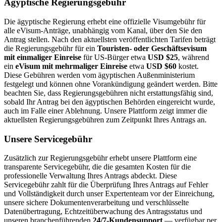
Ägyptische Regierungsgebühr
Die ägyptische Regierung erhebt eine offizielle Visumgebühr für
alle eVisum-Anträge, unabhängig vom Kanal, über den Sie den
Antrag stellen. Nach den aktuellsten veröffentlichten Tarifen beträgt
die Regierungsgebühr für ein
Touristen- oder Geschäftsevisum
mit einmaliger Einreise
für US-Bürger etwa
USD $25
, während
ein
eVisum mit mehrmaliger Einreise
etwa
USD $60
kostet.
Diese Gebühren werden vom ägyptischen Außenministerium
festgelegt und können ohne Vorankündigung geändert werden. Bitte
beachten Sie, dass Regierungsgebühren nicht erstattungsfähig sind,
sobald Ihr Antrag bei den ägyptischen Behörden eingereicht wurde,
auch im Falle einer Ablehnung. Unsere Plattform zeigt immer die
aktuellsten Regierungsgebühren zum Zeitpunkt Ihres Antrags an.
Unsere Servicegebühr
Zusätzlich zur Regierungsgebühr erhebt unsere Plattform eine
transparente Servicegebühr, die die gesamten Kosten für die
professionelle Verwaltung Ihres Antrags abdeckt. Diese
Servicegebühr zahlt für die Überprüfung Ihres Antrags auf Fehler
und Vollständigkeit durch unser Expertenteam vor der Einreichung,
unsere sichere Dokumentenverarbeitung und verschlüsselte
Datenübertragung, Echtzeitüberwachung des Antragsstatus und
unseren branchenführenden
24/7-Kundensupport
— verfügbar per