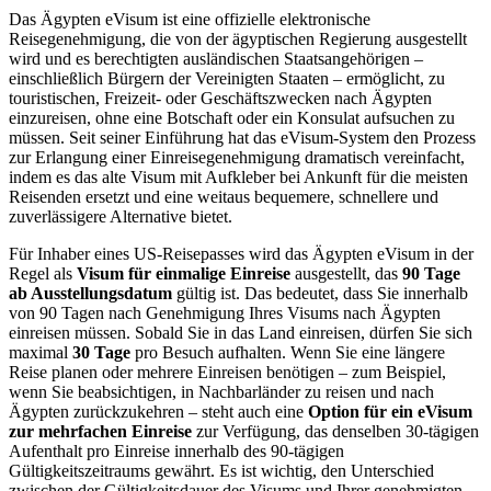
Das Ägypten eVisum ist eine offizielle elektronische
Reisegenehmigung, die von der ägyptischen Regierung ausgestellt
wird und es berechtigten ausländischen Staatsangehörigen –
einschließlich Bürgern der Vereinigten Staaten – ermöglicht, zu
touristischen, Freizeit- oder Geschäftszwecken nach Ägypten
einzureisen, ohne eine Botschaft oder ein Konsulat aufsuchen zu
müssen. Seit seiner Einführung hat das eVisum-System den Prozess
zur Erlangung einer Einreisegenehmigung dramatisch vereinfacht,
indem es das alte Visum mit Aufkleber bei Ankunft für die meisten
Reisenden ersetzt und eine weitaus bequemere, schnellere und
zuverlässigere Alternative bietet.
Für Inhaber eines US-Reisepasses wird das Ägypten eVisum in der
Regel als
Visum für einmalige Einreise
ausgestellt, das
90 Tage
ab Ausstellungsdatum
gültig ist. Das bedeutet, dass Sie innerhalb
von 90 Tagen nach Genehmigung Ihres Visums nach Ägypten
einreisen müssen. Sobald Sie in das Land einreisen, dürfen Sie sich
maximal
30 Tage
pro Besuch aufhalten. Wenn Sie eine längere
Reise planen oder mehrere Einreisen benötigen – zum Beispiel,
wenn Sie beabsichtigen, in Nachbarländer zu reisen und nach
Ägypten zurückzukehren – steht auch eine
Option für ein eVisum
zur mehrfachen Einreise
zur Verfügung, das denselben 30-tägigen
Aufenthalt pro Einreise innerhalb des 90-tägigen
Gültigkeitszeitraums gewährt. Es ist wichtig, den Unterschied
zwischen der Gültigkeitsdauer des Visums und Ihrer genehmigten