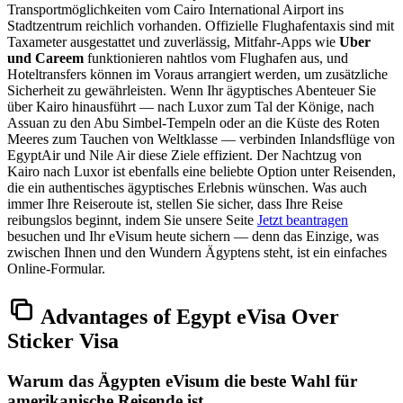
Transportmöglichkeiten vom Cairo International Airport ins
Stadtzentrum reichlich vorhanden. Offizielle Flughafentaxis sind mit
Taxameter ausgestattet und zuverlässig, Mitfahr-Apps wie
Uber
und Careem
funktionieren nahtlos vom Flughafen aus, und
Hoteltransfers können im Voraus arrangiert werden, um zusätzliche
Sicherheit zu gewährleisten. Wenn Ihr ägyptisches Abenteuer Sie
über Kairo hinausführt — nach Luxor zum Tal der Könige, nach
Assuan zu den Abu Simbel-Tempeln oder an die Küste des Roten
Meeres zum Tauchen von Weltklasse — verbinden Inlandsflüge von
EgyptAir und Nile Air diese Ziele effizient. Der Nachtzug von
Kairo nach Luxor ist ebenfalls eine beliebte Option unter Reisenden,
die ein authentisches ägyptisches Erlebnis wünschen. Was auch
immer Ihre Reiseroute ist, stellen Sie sicher, dass Ihre Reise
reibungslos beginnt, indem Sie unsere Seite
Jetzt beantragen
besuchen und Ihr eVisum heute sichern — denn das Einzige, was
zwischen Ihnen und den Wundern Ägyptens steht, ist ein einfaches
Online-Formular.
Advantages of Egypt eVisa Over
Sticker Visa
Warum das Ägypten eVisum die beste Wahl für
amerikanische Reisende ist