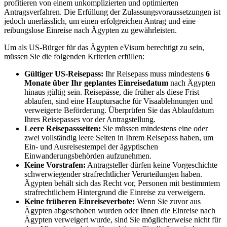
profitieren von einem unkomplizierten und optimierten
Antragsverfahren. Die Erfüllung der Zulassungsvoraussetzungen ist
jedoch unerlässlich, um einen erfolgreichen Antrag und eine
reibungslose Einreise nach Ägypten zu gewährleisten.
Um als US-Bürger für das Ägypten eVisum berechtigt zu sein,
müssen Sie die folgenden Kriterien erfüllen:
Gültiger US-Reisepass:
Ihr Reisepass muss mindestens
6
Monate über Ihr geplantes Einreisedatum
nach Ägypten
hinaus gültig sein. Reisepässe, die früher als diese Frist
ablaufen, sind eine Hauptursache für Visaablehnungen und
verweigerte Beförderung. Überprüfen Sie das Ablaufdatum
Ihres Reisepasses vor der Antragstellung.
Leere Reisepassseiten:
Sie müssen mindestens eine oder
zwei vollständig leere Seiten in Ihrem Reisepass haben, um
Ein- und Ausreisestempel der ägyptischen
Einwanderungsbehörden aufzunehmen.
Keine Vorstrafen:
Antragsteller dürfen keine Vorgeschichte
schwerwiegender strafrechtlicher Verurteilungen haben.
Ägypten behält sich das Recht vor, Personen mit bestimmtem
strafrechtlichem Hintergrund die Einreise zu verweigern.
Keine früheren Einreiseverbote:
Wenn Sie zuvor aus
Ägypten abgeschoben wurden oder Ihnen die Einreise nach
Ägypten verweigert wurde, sind Sie möglicherweise nicht für