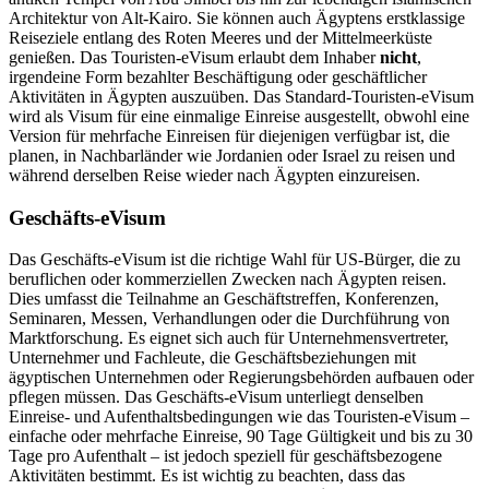
Architektur von Alt-Kairo. Sie können auch Ägyptens erstklassige
Reiseziele entlang des Roten Meeres und der Mittelmeerküste
genießen. Das Touristen-eVisum erlaubt dem Inhaber
nicht
,
irgendeine Form bezahlter Beschäftigung oder geschäftlicher
Aktivitäten in Ägypten auszuüben. Das Standard-Touristen-eVisum
wird als Visum für eine einmalige Einreise ausgestellt, obwohl eine
Version für mehrfache Einreisen für diejenigen verfügbar ist, die
planen, in Nachbarländer wie Jordanien oder Israel zu reisen und
während derselben Reise wieder nach Ägypten einzureisen.
Geschäfts-eVisum
Das Geschäfts-eVisum ist die richtige Wahl für US-Bürger, die zu
beruflichen oder kommerziellen Zwecken nach Ägypten reisen.
Dies umfasst die Teilnahme an Geschäftstreffen, Konferenzen,
Seminaren, Messen, Verhandlungen oder die Durchführung von
Marktforschung. Es eignet sich auch für Unternehmensvertreter,
Unternehmer und Fachleute, die Geschäftsbeziehungen mit
ägyptischen Unternehmen oder Regierungsbehörden aufbauen oder
pflegen müssen. Das Geschäfts-eVisum unterliegt denselben
Einreise- und Aufenthaltsbedingungen wie das Touristen-eVisum –
einfache oder mehrfache Einreise, 90 Tage Gültigkeit und bis zu 30
Tage pro Aufenthalt – ist jedoch speziell für geschäftsbezogene
Aktivitäten bestimmt. Es ist wichtig zu beachten, dass das