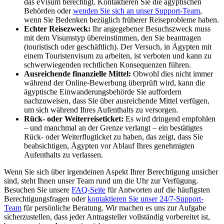
das eVisum berechtigt. Kontaktieren Sie die ägyptischen
Behörden oder
wenden Sie sich an unser Support-Team
,
wenn Sie Bedenken bezüglich früherer Reiseprobleme haben.
Echter Reisezweck:
Ihr angegebener Besuchszweck muss
mit dem Visumstyp übereinstimmen, den Sie beantragen
(touristisch oder geschäftlich). Der Versuch, in Ägypten mit
einem Touristenvisum zu arbeiten, ist verboten und kann zu
schwerwiegenden rechtlichen Konsequenzen führen.
Ausreichende finanzielle Mittel:
Obwohl dies nicht immer
während der Online-Bewerbung überprüft wird, kann die
ägyptische Einwanderungsbehörde Sie auffordern
nachzuweisen, dass Sie über ausreichende Mittel verfügen,
um sich während Ihres Aufenthalts zu versorgen.
Rück- oder Weiterreiseticket:
Es wird dringend empfohlen
– und manchmal an der Grenze verlangt – ein bestätigtes
Rück- oder Weiterflugticket zu haben, das zeigt, dass Sie
beabsichtigen, Ägypten vor Ablauf Ihres genehmigten
Aufenthalts zu verlassen.
Wenn Sie sich über irgendeinen Aspekt Ihrer Berechtigung unsicher
sind, steht Ihnen unser Team rund um die Uhr zur Verfügung.
Besuchen Sie unsere
FAQ-Seite
für Antworten auf die häufigsten
Berechtigungsfragen oder
kontaktieren Sie unser 24/7-Support-
Team
für persönliche Beratung. Wir machen es uns zur Aufgabe
sicherzustellen, dass jeder Antragsteller vollständig vorbereitet ist,