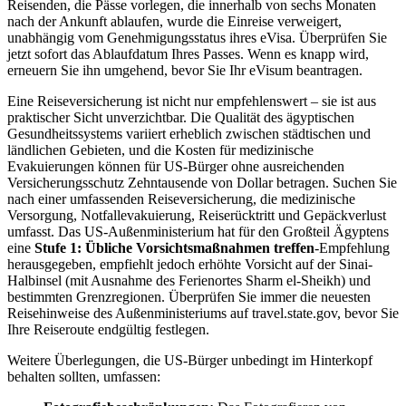
Reisenden, die Pässe vorlegen, die innerhalb von sechs Monaten
nach der Ankunft ablaufen, wurde die Einreise verweigert,
unabhängig vom Genehmigungsstatus ihres eVisa. Überprüfen Sie
jetzt sofort das Ablaufdatum Ihres Passes. Wenn es knapp wird,
erneuern Sie ihn umgehend, bevor Sie Ihr eVisum beantragen.
Eine Reiseversicherung ist nicht nur empfehlenswert – sie ist aus
praktischer Sicht unverzichtbar. Die Qualität des ägyptischen
Gesundheitssystems variiert erheblich zwischen städtischen und
ländlichen Gebieten, und die Kosten für medizinische
Evakuierungen können für US-Bürger ohne ausreichenden
Versicherungsschutz Zehntausende von Dollar betragen. Suchen Sie
nach einer umfassenden Reiseversicherung, die medizinische
Versorgung, Notfallevakuierung, Reiserücktritt und Gepäckverlust
umfasst. Das US-Außenministerium hat für den Großteil Ägyptens
eine
Stufe 1: Übliche Vorsichtsmaßnahmen treffen
-Empfehlung
herausgegeben, empfiehlt jedoch erhöhte Vorsicht auf der Sinai-
Halbinsel (mit Ausnahme des Ferienortes Sharm el-Sheikh) und
bestimmten Grenzregionen. Überprüfen Sie immer die neuesten
Reisehinweise des Außenministeriums auf travel.state.gov, bevor Sie
Ihre Reiseroute endgültig festlegen.
Weitere Überlegungen, die US-Bürger unbedingt im Hinterkopf
behalten sollten, umfassen: